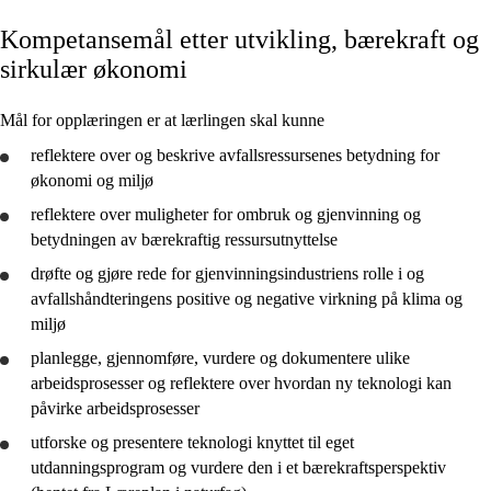
Kompetansemål etter utvikling, bærekraft og
Kjerneelementer
sirkulær økonomi
Tverrfaglige temaer
Mål for opplæringen er at lærlingen skal kunne
Grunnleggende ferdigheter
reflektere
over og
beskrive
avfallsressursenes betydning for
økonomi og miljø
reflektere
over muligheter for ombruk og gjenvinning og
betydningen av bærekraftig ressursutnyttelse
Internkontroll og helse, miljø og sikkerhet
drøfte
og
gjøre rede for
gjenvinningsindustriens rolle i og
Regelverk og rammeverk
avfallshåndteringens positive og negative virkning på klima og
miljø
Drift i praksis
planlegge
,
gjennomføre
,
vurdere
og
dokumentere
ulike
Marked, økonomi og forvaltning
arbeidsprosesser og
reflektere
over hvordan ny teknologi kan
påvirke arbeidsprosesser
Utvikling, bærekraft og sirkulær økonomi
utforske
og
presentere
teknologi knyttet til eget
utdanningsprogram og
vurdere
den i et bærekraftsperspektiv