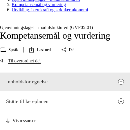
Kompetansemål og vurdering
Utvikling, bærekraft og sirkulær økonomi
Gjenvinningsfaget – modulstrukturert (GVF05‑01)
Kompetansemål og vurdering
Språk
Last ned
Del
Til overordnet del
Innholdsfortegnelse
Støtte til læreplanen
Vis ressurser
Fagets relevans og sentrale verdier