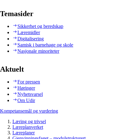
Temasider
Sikkerhet og beredskap
Læremidler
Digitalisering
Samisk i barnehage og skole
Nasjonale minoriteter
Aktuelt
For pressen
Høringer
Nyhetsvarsel
Om Udir
Kompetansemål og vurdering
Læring og trivsel
Læreplanverket
Læreplaner
Gjenvinningsfaget – modulstrukturert