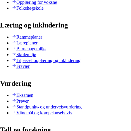
Opplæring for voksne
Folkehøgskole
Læring og inkludering
Rammeplaner
Læreplaner
Barnehagemiljø
Skolemiljø
Tilpasset opplæring og inkludering
Fravær
Vurdering
Eksamen
Prøver
Standpunkt- og underveisvurdering
Vitnemål og kompetansebevis
Tall og forskning