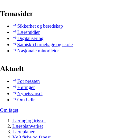
Temasider
Sikkerhet og beredskap
Læremidler
Digitalisering
Samisk i barnehage og skole
Nasjonale minoriteter
Aktuelt
For pressen
Høringer
Nyhetsvarsel
Om Udir
Om faget
Læring og trivsel
Læreplanverket
Læreplaner
Vg3 fiske og fangst