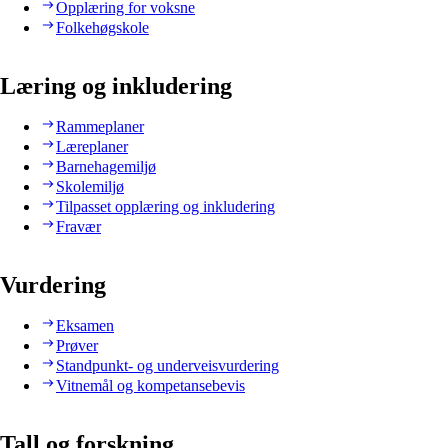
Opplæring for voksne
Folkehøgskole
Læring og inkludering
Rammeplaner
Læreplaner
Barnehagemiljø
Skolemiljø
Tilpasset opplæring og inkludering
Fravær
Vurdering
Eksamen
Prøver
Standpunkt- og underveisvurdering
Vitnemål og kompetansebevis
Tall og forskning