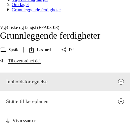
Om faget
Grunnleggende ferdigheter
Vg3 fiske og fangst (FFA03‑03)
Grunnleggende ferdigheter
Språk
Last ned
Del
Til overordnet del
Innholdsfortegnelse
Støtte til læreplanen
Vis ressurser
Fagets relevans og sentrale verdier