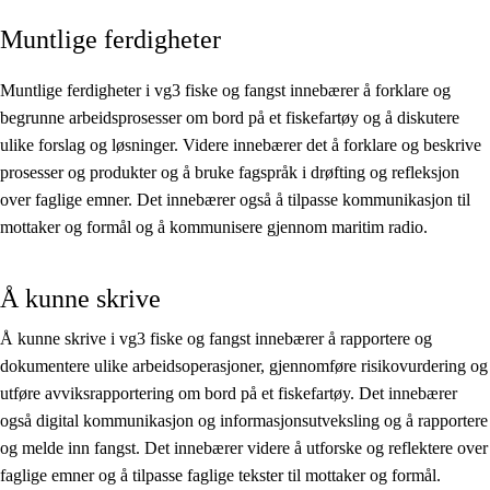
Muntlige ferdigheter
Kjerneelementer
Tverrfaglige temaer
Muntlige ferdigheter i vg3 fiske og fangst innebærer å forklare og
begrunne arbeidsprosesser om bord på et fiskefartøy og å diskutere
Grunnleggende ferdigheter
ulike forslag og løsninger. Videre innebærer det å forklare og beskrive
prosesser og produkter og å bruke fagspråk i drøfting og refleksjon
over faglige emner. Det innebærer også å tilpasse kommunikasjon til
mottaker og formål og å kommunisere gjennom maritim radio.
Å kunne skrive
Å kunne skrive i vg3 fiske og fangst innebærer å rapportere og
dokumentere ulike arbeidsoperasjoner, gjennomføre risikovurdering og
utføre avviksrapportering om bord på et fiskefartøy. Det innebærer
også digital kommunikasjon og informasjonsutveksling og å rapportere
og melde inn fangst. Det innebærer videre å utforske og reflektere over
faglige emner og å tilpasse faglige tekster til mottaker og formål.