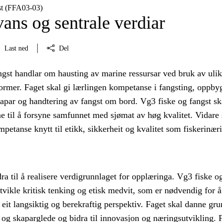
st (FFA03‑03)
ans og sentrale verdiar
Last ned
Del
ngst handlar om hausting av marine ressursar ved bruk av uli
former. Faget skal gi lærlingen kompetanse i fangsting, oppby
kapar og handtering av fangst om bord. Vg3 fiske og fangst sk
e til å forsyne samfunnet med sjømat av høg kvalitet. Vidare 
mpetanse knytt til etikk, sikkerheit og kvalitet som fiskerinær
dra til å realisere verdigrunnlaget for opplæringa. Vg3 fiske o
 utvikle kritisk tenking og etisk medvit, som er nødvendig for å
i eit langsiktig og berekraftig perspektiv. Faget skal danne gr
og skaparglede og bidra til innovasjon og næringsutvikling. 