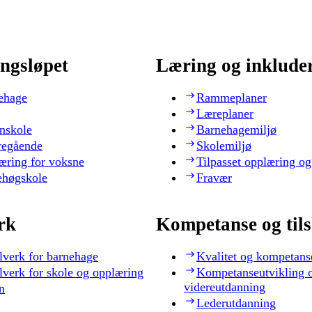
ngsløpet
Læring og inklude
ehage
Rammeplaner
Læreplaner
nskole
Barnehagemiljø
regående
Skolemiljø
æring for voksne
Tilpasset opplæring og
ehøgskole
Fravær
rk
Kompetanse og til
lverk for barnehage
Kvalitet og kompetans
lverk for skole og opplæring
Kompetanseutvikling 
videreutdanning
n
Lederutdanning