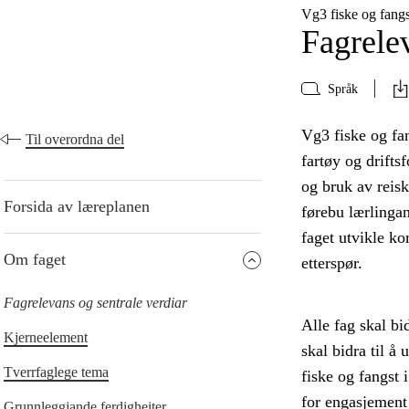
Vg3 fiske og fang
Fagrelev
Språk
Vg3 fiske og fa
Til overordna del
fartøy og drifts
og bruk av reis
Forsida av læreplanen
førebu lærlingan
faget utvikle ko
Om faget
etterspør.
Fagrelevans og sentrale verdiar
Alle fag skal bi
Kjerneelement
skal bidra til å
Tverrfaglege tema
fiske og fangst 
for engasjement 
Grunnleggjande ferdigheiter