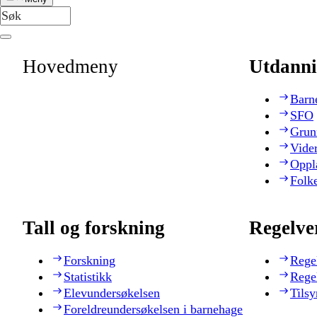
Hovedmeny
Utdanni
Barn
SFO
Grun
Vide
Oppl
Folk
Tall og forskning
Regelve
Forskning
Rege
Statistikk
Rege
Elevundersøkelsen
Tilsy
Foreldreundersøkelsen i barnehage