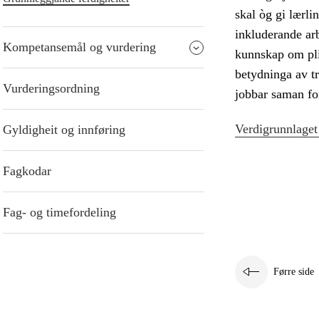
skal òg gi lærlin
inkluderande arb
Kompetansemål og vurdering
kunnskap om pli
betydninga av tr
Vurderingsordning
jobbar saman for
Verdigrunnlaget
Gyldigheit og innføring
Fagkodar
Fag- og timefordeling
Førre side