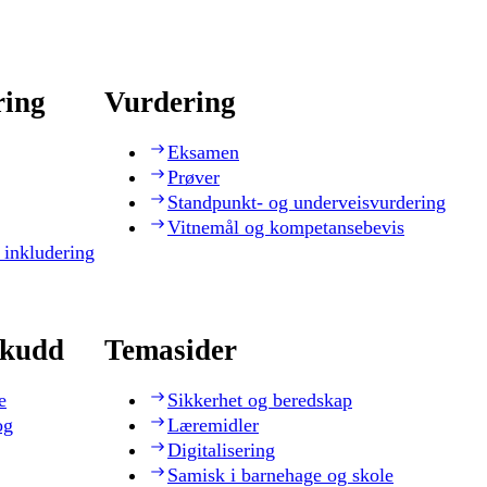
ring
Vurdering
Eksamen
Prøver
Standpunkt- og underveisvurdering
Vitnemål og kompetansebevis
 inkludering
skudd
Temasider
e
Sikkerhet og beredskap
og
Læremidler
Digitalisering
Samisk i barnehage og skole