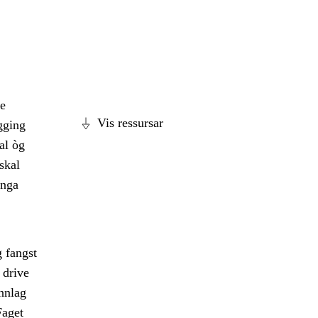
ke
Vis ressursar
gging
al òg
skal
inga
g fangst
 drive
unnlag
Faget