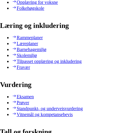
Opplæring for voksne
Folkehøgskole
Læring og inkludering
Rammeplaner
Læreplaner
Barnehagemiljø
Skolemiljø
Tilpasset opplæring og inkludering
Fravær
Vurdering
Eksamen
Prøver
Standpunkt- og underveisvurdering
Vitnemål og kompetansebevis
Tall og forskning