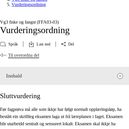
Vurderingsordning
Vg3 fiske og fangst (FFA03‑03)
Vurderingsordning
Språk
Last ned
Del
Til overordna del
Innhald
Sluttvurdering
Før fagprøva må alle som ikkje har følgt normalt opplæringsløp, ha
bestått ein skriftleg eksamen laga ut frå læreplanen i faget. Eksamen
Fagrelevans og sentrale verdiar
blir utarbeidd sentralt og sensurert lokalt. Eksamen skal ikkje ha