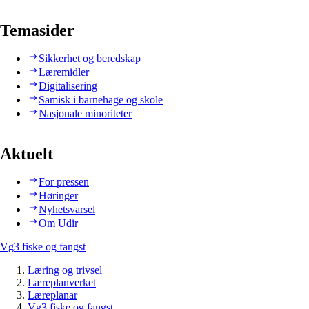
Temasider
Sikkerhet og beredskap
Læremidler
Digitalisering
Samisk i barnehage og skole
Nasjonale minoriteter
Aktuelt
For pressen
Høringer
Nyhetsvarsel
Om Udir
Vg3 fiske og fangst
Læring og trivsel
Læreplanverket
Læreplanar
Vg3 fiske og fangst