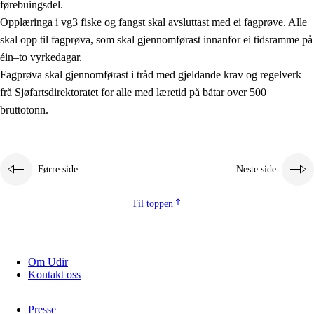
førebuingsdel.
Kjerneelement
Opplæringa i vg3 fiske og fangst skal avsluttast med ei fagprøve. Alle
skal opp til fagprøva, som skal gjennomførast innanfor ei tidsramme på
Tverrfaglege tema
éin–to vyrkedagar.
Grunnleggjande ferdigheiter
Fagprøva skal gjennomførast i tråd med gjeldande krav og regelverk
frå Sjøfartsdirektoratet for alle med læretid på båtar over 500
bruttotonn.
Førre side
Neste side
Til toppen
Om Udir
Kontakt oss
Presse