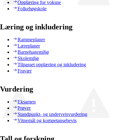
Opplæring for voksne
Folkehøgskole
Læring og inkludering
Rammeplaner
Læreplaner
Barnehagemiljø
Skolemiljø
Tilpasset opplæring og inkludering
Fravær
Vurdering
Eksamen
Prøver
Standpunkt- og underveisvurdering
Vitnemål og kompetansebevis
Tall og forskning