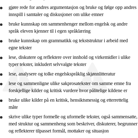
Vg1 YF
gjøre rede for
andres argumentasjon og
bruke
og følge opp andres
innspill i samtaler og diskusjoner om ulike emner
Vg1 SF
bruke
kunnskap om sammenhenger mellom engelsk og andre
språk eleven kjenner til i egen språklæring
bruke
kunnskap om grammatikk og tekststruktur i arbeid med
egne tekster
lese, diskutere og
reflektere
over innhold og virkemidler i ulike
typer tekster, inkludert selvvalgte tekster
lese,
analysere
og
tolke
engelskspråklig skjønnlitteratur
lese og
sammenligne
ulike sakprosatekster om samme emne fra
forskjellige kilder og kritisk
vurdere
hvor pålitelige kildene er
bruke
ulike kilder på en kritisk, hensiktsmessig og etterrettelig
måte
skrive ulike typer formelle og uformelle tekster, også sammensatte,
med struktur og sammenheng som beskriver, diskuterer, begrunner
og reflekterer tilpasset formål, mottaker og situasjon