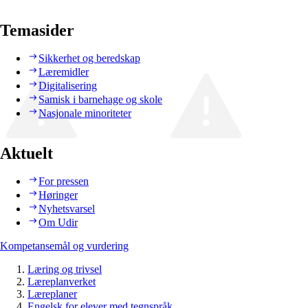
Temasider
Sikkerhet og beredskap
Læremidler
Digitalisering
Samisk i barnehage og skole
Nasjonale minoriteter
Aktuelt
For pressen
Høringer
Nyhetsvarsel
Om Udir
Kompetansemål og vurdering
Læring og trivsel
Læreplanverket
Læreplaner
Engelsk for elever med tegnspråk