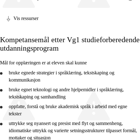
Vis ressurser
Fagets relevans og sentrale verdier
Kompetansemål etter Vg1 studieforberedende
Kjerneelementer
utdanningsprogram
Tverrfaglige temaer
Mål for opplæringen er at eleven skal kunne
Grunnleggende ferdigheter
bruke
egnede strategier i språklæring, tekstskaping og
kommunikasjon
bruke
egnet teknologi og andre hjelpemidler i språklæring,
tekstskaping og samhandling
2. trinn
oppfatte,
forstå
og
bruke
akademisk språk i arbeid med egne
4. trinn
tekster
7. trinn
uttrykke seg nyansert og presist med flyt og sammenheng,
idiomatiske uttrykk og varierte setningsstrukturer tilpasset formål,
10. trinn
mottaker og situasjon