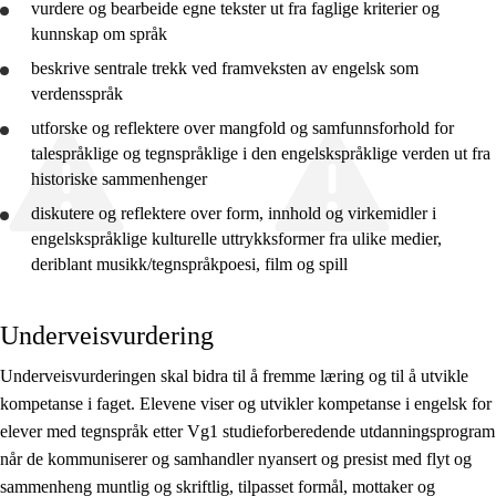
vurdere
og bearbeide egne tekster ut fra faglige kriterier og
kunnskap om språk
beskrive
sentrale trekk ved framveksten av engelsk som
verdensspråk
utforske
og
reflektere
over mangfold og samfunnsforhold for
talespråklige og tegnspråklige i den engelskspråklige verden ut fra
historiske sammenhenger
diskutere og
reflektere
over form, innhold og virkemidler i
engelskspråklige kulturelle uttrykksformer fra ulike medier,
deriblant musikk/tegnspråkpoesi, film og spill
Underveisvurdering
Underveisvurderingen skal bidra til å fremme læring og til å utvikle
kompetanse i faget. Elevene viser og utvikler kompetanse i engelsk for
elever med tegnspråk etter Vg1 studieforberedende utdanningsprogram
når de kommuniserer og samhandler nyansert og presist med flyt og
sammenheng muntlig og skriftlig, tilpasset formål, mottaker og