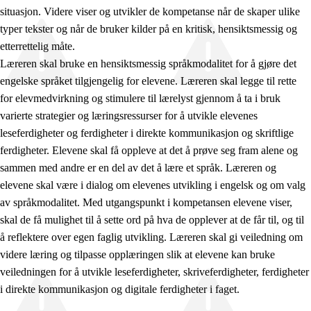
situasjon. Videre viser og utvikler de kompetanse når de skaper ulike
typer tekster og når de bruker kilder på en kritisk, hensiktsmessig og
etterrettelig måte.
Læreren skal bruke en hensiktsmessig språkmodalitet for å gjøre det
engelske språket tilgjengelig for elevene. Læreren skal legge til rette
for elevmedvirkning og stimulere til lærelyst gjennom å ta i bruk
varierte strategier og læringsressurser for å utvikle elevenes
leseferdigheter og ferdigheter i direkte kommunikasjon og skriftlige
ferdigheter. Elevene skal få oppleve at det å prøve seg fram alene og
sammen med andre er en del av det å lære et språk. Læreren og
elevene skal være i dialog om elevenes utvikling i engelsk og om valg
av språkmodalitet. Med utgangspunkt i kompetansen elevene viser,
skal de få mulighet til å sette ord på hva de opplever at de får til, og til
å reflektere over egen faglig utvikling. Læreren skal gi veiledning om
videre læring og tilpasse opplæringen slik at elevene kan bruke
veiledningen for å utvikle leseferdigheter, skriveferdigheter, ferdigheter
i direkte kommunikasjon og digitale ferdigheter i faget.