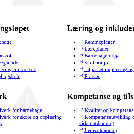
ngsløpet
Læring og inklude
ehage
Rammeplaner
Læreplaner
nskole
Barnehagemiljø
regående
Skolemiljø
æring for voksne
Tilpasset opplæring og
ehøgskole
Fravær
rk
Kompetanse og til
lverk for barnehage
Kvalitet og kompetans
lverk for skole og opplæring
Kompetanseutvikling 
videreutdanning
n
Lederutdanning