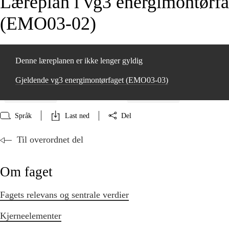
Læreplan i vg3 energimontørfa
(EMO03‑02)
Denne læreplanen er ikke lenger gyldig
Gjeldende vg3 energimontørfaget (EMO03‑03)
Språk
Last ned
Del
Til overordnet del
Om faget
Fagets relevans og sentrale verdier
Kjerneelementer