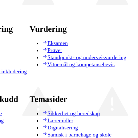
ring
Vurdering
Eksamen
Prøver
Standpunkt- og underveisvurdering
Vitnemål og kompetansebevis
 inkludering
skudd
Temasider
e
Sikkerhet og beredskap
og
Læremidler
Digitalisering
Samisk i barnehage og skole