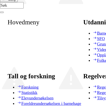
Hovedmeny
Utdanni
Barn
SFO
Grun
Vide
Oppl
Folk
Tall og forskning
Regelve
Forskning
Rege
Statistikk
Rege
Elevundersøkelsen
Tilsy
Foreldreundersøkelsen i barnehage