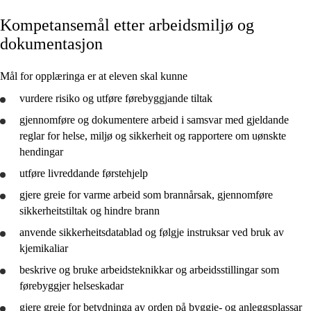
Kompetansemål etter arbeidsmiljø og
Kjerneelement
dokumentasjon
Tverrfaglege tema
Mål for opplæringa er at eleven skal kunne
Grunnleggjande ferdigheiter
vurdere
risiko og utføre førebyggjande tiltak
gjennomføre
og
dokumentere
arbeid i samsvar med gjeldande
reglar for helse, miljø og sikkerheit og rapportere om uønskte
hendingar
Arbeidsmiljø og dokumentasjon
utføre livreddande førstehjelp
Praktisk yrkesutøving
gjere greie for
varme arbeid som brannårsak,
gjennomføre
sikkerheitstiltak og hindre brann
anvende sikkerheitsdatablad og følgje instruksar ved bruk av
kjemikaliar
beskrive
og
bruke
arbeidsteknikkar og arbeidsstillingar som
førebyggjer helseskadar
gjere greie for
betydninga av orden på byggje- og anleggsplassar