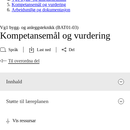
Kompetansemål og vurdering
Arbeidsmiljø og dokumentasjon
Vg1 bygg- og anleggsteknikk (BAT01‑03)
Kompetansemål og vurdering
Språk
Last ned
Del
Til overordna del
Innhald
Støtte til læreplanen
Vis ressursar
Fagrelevans og sentrale verdiar