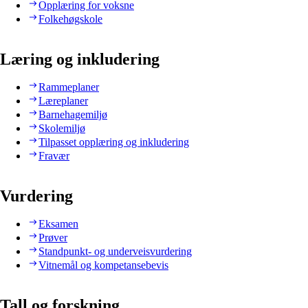
Opplæring for voksne
Folkehøgskole
Læring og inkludering
Rammeplaner
Læreplaner
Barnehagemiljø
Skolemiljø
Tilpasset opplæring og inkludering
Fravær
Vurdering
Eksamen
Prøver
Standpunkt- og underveisvurdering
Vitnemål og kompetansebevis
Tall og forskning