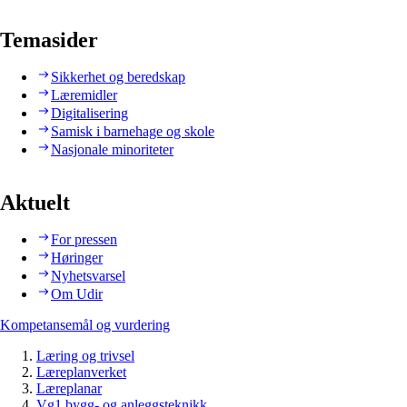
Temasider
Sikkerhet og beredskap
Læremidler
Digitalisering
Samisk i barnehage og skole
Nasjonale minoriteter
Aktuelt
For pressen
Høringer
Nyhetsvarsel
Om Udir
Kompetansemål og vurdering
Læring og trivsel
Læreplanverket
Læreplanar
Vg1 bygg- og anleggsteknikk