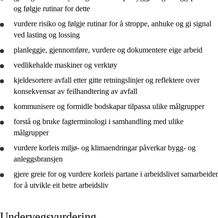
og følgje rutinar for dette
vurdere
risiko og følgje rutinar for å stroppe, anhuke og gi signal
ved lasting og lossing
planleggje
,
gjennomføre
,
vurdere
og
dokumentere
eige arbeid
vedlikehalde maskiner og verktøy
kjeldesortere avfall etter gitte retningslinjer og
reflektere
over
konsekvensar av feilhandtering av avfall
kommunisere og formidle bodskapar tilpassa ulike målgrupper
forstå
og
bruke
fagterminologi i samhandling med ulike
målgrupper
vurdere
korleis miljø- og klimaendringar påverkar bygg- og
anleggsbransjen
gjere greie for
og
vurdere
korleis partane i arbeidslivet samarbeider
for å
utvikle
eit betre arbeidsliv
Undervegsvurdering