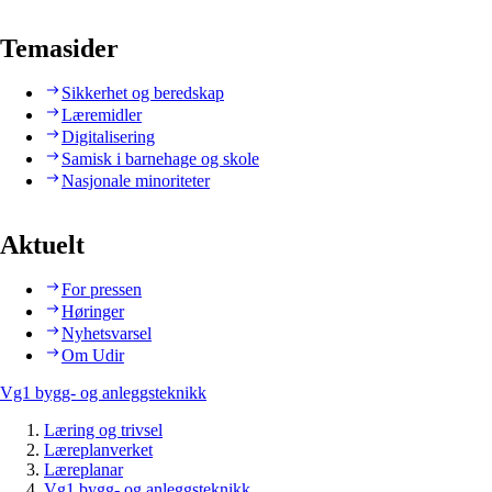
Temasider
Sikkerhet og beredskap
Læremidler
Digitalisering
Samisk i barnehage og skole
Nasjonale minoriteter
Aktuelt
For pressen
Høringer
Nyhetsvarsel
Om Udir
Vg1 bygg- og anleggsteknikk
Læring og trivsel
Læreplanverket
Læreplanar
Vg1 bygg- og anleggsteknikk