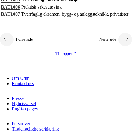
Kjerneelement
BAT1006
Praktisk yrkesutøving
BAT1007
Tverrfaglig eksamen, bygg- og anleggsteknikk, privatister
Tverrfaglege tema
Grunnleggjande ferdigheiter
Førre side
Neste side
Til toppen
Om Udir
Kontakt oss
Presse
Nyhetsvarsel
English pages
Personvern
Tilgjengelighetserklæring