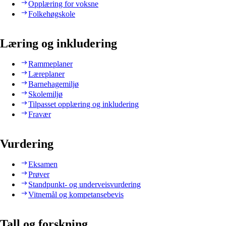
Opplæring for voksne
Folkehøgskole
Læring og inkludering
Rammeplaner
Læreplaner
Barnehagemiljø
Skolemiljø
Tilpasset opplæring og inkludering
Fravær
Vurdering
Eksamen
Prøver
Standpunkt- og underveisvurdering
Vitnemål og kompetansebevis
Tall og forskning