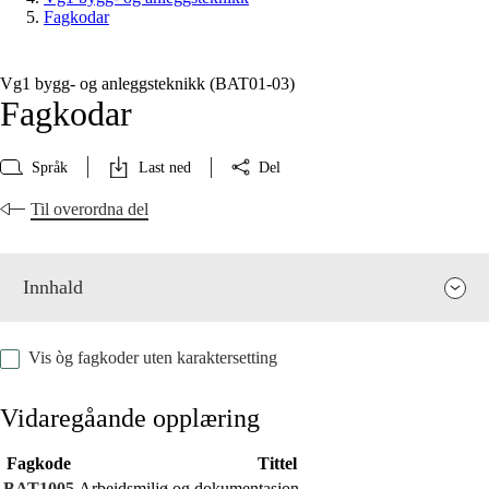
Fagkodar
Vg1 bygg- og anleggsteknikk (BAT01‑03)
Fagkodar
Språk
Last ned
Del
Til overordna del
Innhald
Vis òg fagkoder uten karaktersetting
Vidaregåande opplæring
Fagkode
Tittel
Fagrelevans og sentrale verdiar
BAT1005
Arbeidsmiljø og dokumentasjon