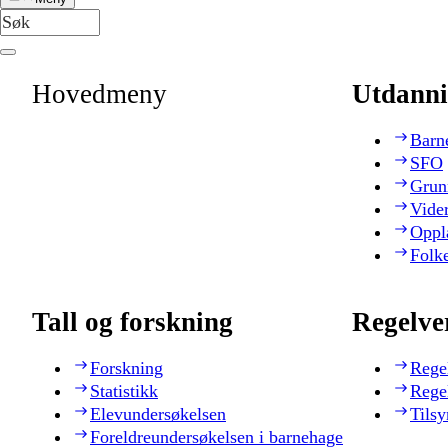
Hovedmeny
Utdanni
Barn
SFO
Grun
Vide
Oppl
Folk
Tall og forskning
Regelve
Forskning
Rege
Statistikk
Rege
Elevundersøkelsen
Tilsy
Foreldreundersøkelsen i barnehage