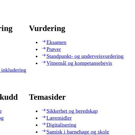
ring
Vurdering
Eksamen
Prøver
Standpunkt- og underveisvurdering
Vitnemål og kompetansebevis
 inkludering
skudd
Temasider
e
Sikkerhet og beredskap
og
Læremidler
Digitalisering
Samisk i barnehage og skole