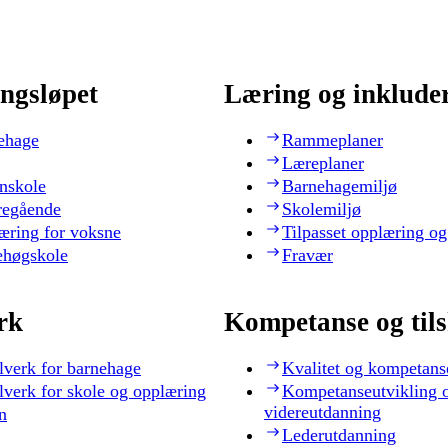
ngsløpet
Læring og inklude
ehage
Rammeplaner
Læreplaner
nskole
Barnehagemiljø
regående
Skolemiljø
æring for voksne
Tilpasset opplæring og
ehøgskole
Fravær
rk
Kompetanse og til
lverk for barnehage
Kvalitet og kompetans
lverk for skole og opplæring
Kompetanseutvikling 
videreutdanning
n
Lederutdanning