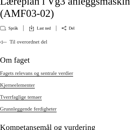
Læreplan i Vg3 anleggsmaskin
(AMF03‑02)
Språk
Last ned
Del
Til overordnet del
Om faget
Fagets relevans og sentrale verdier
Kjerneelementer
Tverrfaglige temaer
Grunnleggende ferdigheter
Kompetansemål og vurdering