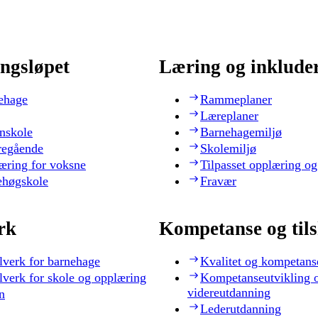
ngsløpet
Læring og inklude
ehage
Rammeplaner
Læreplaner
nskole
Barnehagemiljø
regående
Skolemiljø
æring for voksne
Tilpasset opplæring og
ehøgskole
Fravær
rk
Kompetanse og til
lverk for barnehage
Kvalitet og kompetans
lverk for skole og opplæring
Kompetanseutvikling 
videreutdanning
n
Lederutdanning