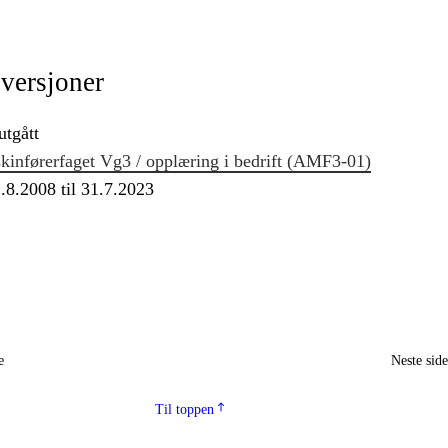
 versjoner
utgått
inførerfaget Vg3 / opplæring i bedrift (AMF3‑01)
.8.2008 til 31.7.2023
e
Neste sid
Til toppen