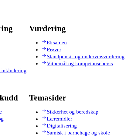
ring
Vurdering
Eksamen
Prøver
Standpunkt- og underveisvurdering
Vitnemål og kompetansebevis
 inkludering
skudd
Temasider
e
Sikkerhet og beredskap
og
Læremidler
Digitalisering
Samisk i barnehage og skole