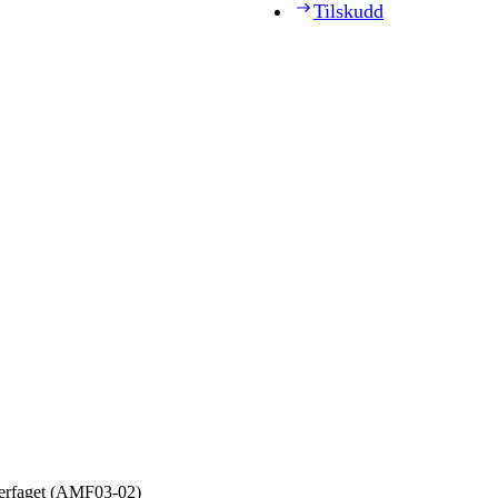
Tilskudd
erfaget (AMF03‑02)