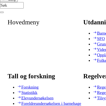
Hovedmeny
Utdanni
Barn
SFO
Grun
Vide
Oppl
Folk
Tall og forskning
Regelve
Forskning
Rege
Statistikk
Rege
Elevundersøkelsen
Tilsy
Foreldreundersøkelsen i barnehage