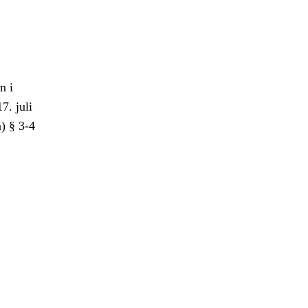
n i
7. juli
) § 3-4