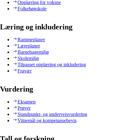
Opplæring for voksne
Folkehøgskole
Læring og inkludering
Rammeplaner
Læreplaner
Barnehagemiljø
Skolemiljø
Tilpasset opplæring og inkludering
Fravær
Vurdering
Eksamen
Prøver
Standpunkt- og underveisvurdering
Vitnemål og kompetansebevis
Tall og forskning