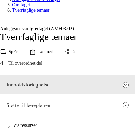
Om faget
Tverrfaglige temaer
Anleggsmaskinførerfaget (AMF03‑02)
Tverrfaglige temaer
Språk
Last ned
Del
Til overordnet del
Innholdsfortegnelse
Støtte til læreplanen
Vis ressurser
Fagets relevans og sentrale verdier