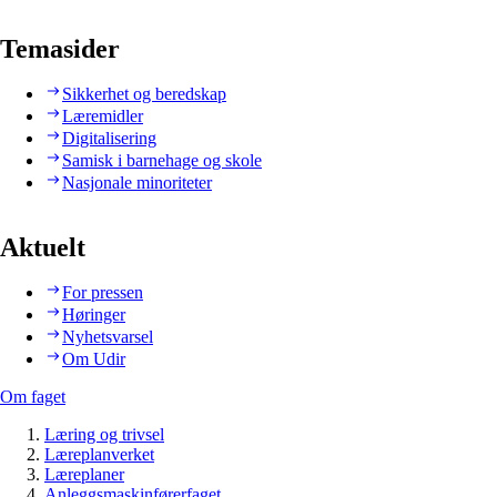
Temasider
Sikkerhet og beredskap
Læremidler
Digitalisering
Samisk i barnehage og skole
Nasjonale minoriteter
Aktuelt
For pressen
Høringer
Nyhetsvarsel
Om Udir
Om faget
Læring og trivsel
Læreplanverket
Læreplaner
Anleggsmaskinførerfaget