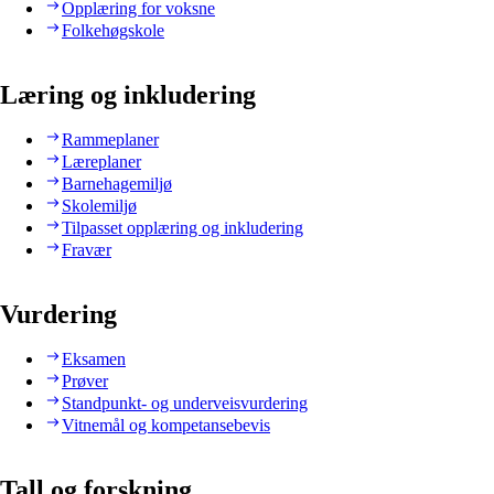
Opplæring for voksne
Folkehøgskole
Læring og inkludering
Rammeplaner
Læreplaner
Barnehagemiljø
Skolemiljø
Tilpasset opplæring og inkludering
Fravær
Vurdering
Eksamen
Prøver
Standpunkt- og underveisvurdering
Vitnemål og kompetansebevis
Tall og forskning