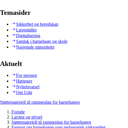
Temasider
Sikkerhet og beredskap
Læremidler
Digitalisering
Samisk i barnehage og skole
Nasjonale minoriteter
Aktuelt
For pressen
Høringer
Nyhetsvarsel
Om Udir
Støttemateriell til rammeplan for barnehagen
Forside
Læring og trivsel
Støttemateriell til rammeplan for barnehagen
Fagprat om barnehagen som pedagogisk virksomhet