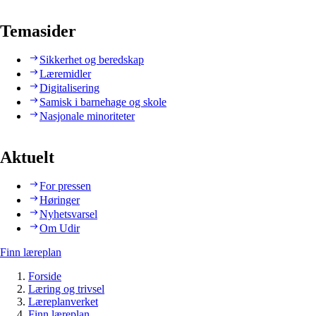
Temasider
Sikkerhet og beredskap
Læremidler
Digitalisering
Samisk i barnehage og skole
Nasjonale minoriteter
Aktuelt
For pressen
Høringer
Nyhetsvarsel
Om Udir
Finn læreplan
Forside
Læring og trivsel
Læreplanverket
Finn læreplan