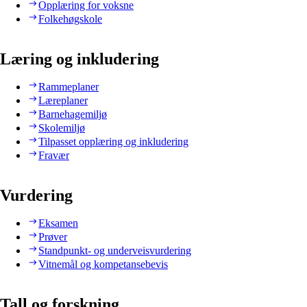
Opplæring for voksne
Folkehøgskole
Læring og inkludering
Rammeplaner
Læreplaner
Barnehagemiljø
Skolemiljø
Tilpasset opplæring og inkludering
Fravær
Vurdering
Eksamen
Prøver
Standpunkt- og underveisvurdering
Vitnemål og kompetansebevis
Tall og forskning