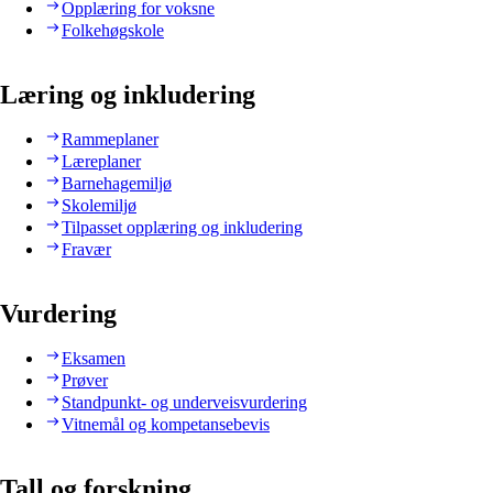
Opplæring for voksne
Folkehøgskole
Læring og inkludering
Rammeplaner
Læreplaner
Barnehagemiljø
Skolemiljø
Tilpasset opplæring og inkludering
Fravær
Vurdering
Eksamen
Prøver
Standpunkt- og underveisvurdering
Vitnemål og kompetansebevis
Tall og forskning