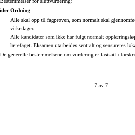
Bestemmelser for sluttvurdering:
åder
Ordning
Alle skal opp til fagprøven, som normalt skal gjennomf
virkedager.
Alle kandidater som ikke har fulgt normalt opplæringslø
lærefaget. Eksamen utarbeides sentralt og sensureres loka
De generelle bestemmelsene om vurdering er fastsatt i forskri
7 av 7