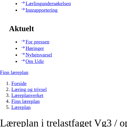
Lærlingundersøkelsen
Innrapportering
Aktuelt
For pressen
Høringer
Nyhetsvarsel
Om Udir
Finn læreplan
Forside
Læring og trivsel
Læreplanverket
Finn læreplan
Læreplan
Læreplan i trelastfaget Vg3 / o