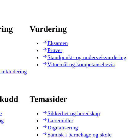
ring
Vurdering
Eksamen
Prøver
Standpunkt- og underveisvurdering
Vitnemål og kompetansebevis
 inkludering
skudd
Temasider
e
Sikkerhet og beredskap
og
Læremidler
Digitalisering
Samisk i barnehage og skole