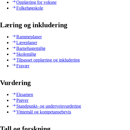
Opplæring for voksne
Folkehøgskole
Læring og inkludering
Rammeplaner
Læreplaner
Barnehagemiljø
Skolemiljø
Tilpasset opplæring og inkludering
Fravær
Vurdering
Eksamen
Prøver
Standpunkt- og underveisvurdering
Vitnemål og kompetansebevis
Tall og forskning