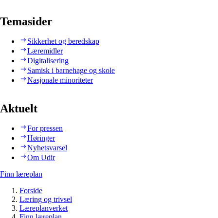
Temasider
Sikkerhet og beredskap
Læremidler
Digitalisering
Samisk i barnehage og skole
Nasjonale minoriteter
Aktuelt
For pressen
Høringer
Nyhetsvarsel
Om Udir
Finn læreplan
Forside
Læring og trivsel
Læreplanverket
Finn læreplan