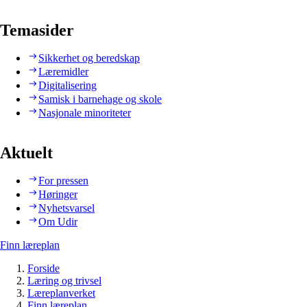
Temasider
Sikkerhet og beredskap
Læremidler
Digitalisering
Samisk i barnehage og skole
Nasjonale minoriteter
Aktuelt
For pressen
Høringer
Nyhetsvarsel
Om Udir
Finn læreplan
Forside
Læring og trivsel
Læreplanverket
Finn læreplan