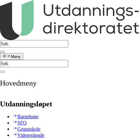
Meny
Hovedmeny
Utdanningsløpet
Barnehage
SFO
Grunnskole
Videregående