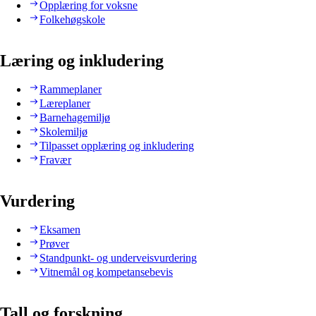
Opplæring for voksne
Folkehøgskole
Læring og inkludering
Rammeplaner
Læreplaner
Barnehagemiljø
Skolemiljø
Tilpasset opplæring og inkludering
Fravær
Vurdering
Eksamen
Prøver
Standpunkt- og underveisvurdering
Vitnemål og kompetansebevis
Tall og forskning