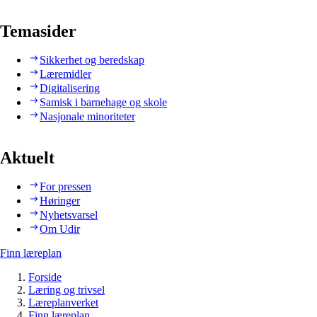
Temasider
Sikkerhet og beredskap
Læremidler
Digitalisering
Samisk i barnehage og skole
Nasjonale minoriteter
Aktuelt
For pressen
Høringer
Nyhetsvarsel
Om Udir
Finn læreplan
Forside
Læring og trivsel
Læreplanverket
Finn læreplan