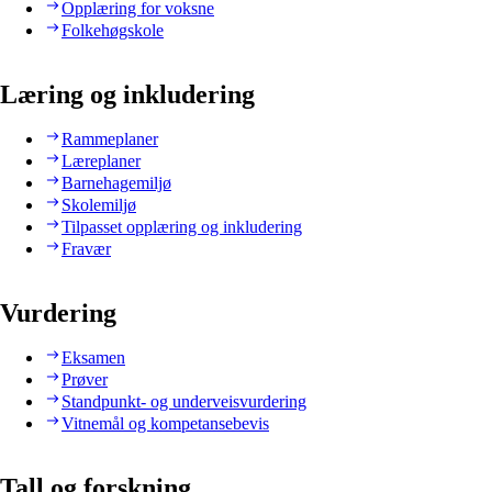
Opplæring for voksne
Folkehøgskole
Læring og inkludering
Rammeplaner
Læreplaner
Barnehagemiljø
Skolemiljø
Tilpasset opplæring og inkludering
Fravær
Vurdering
Eksamen
Prøver
Standpunkt- og underveisvurdering
Vitnemål og kompetansebevis
Tall og forskning