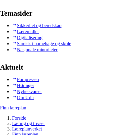
Temasider
Sikkerhet og beredskap
Læremidler
Digitalisering
Samisk i barnehage og skole
Nasjonale minoriteter
Aktuelt
For pressen
Høringer
Nyhetsvarsel
Om Udir
Finn læreplan
Forside
Læring og trivsel
Læreplanverket
Finn læreplan