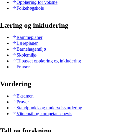
Opplæring for voksne
Folkehøgskole
Læring og inkludering
Rammeplaner
Læreplaner
Barnehagemiljø
Skolemiljø
Tilpasset opplæring og inkludering
Fravær
Vurdering
Eksamen
Prøver
Standpunkt- og underveisvurdering
Vitnemål og kompetansebevis
Tall og forskning