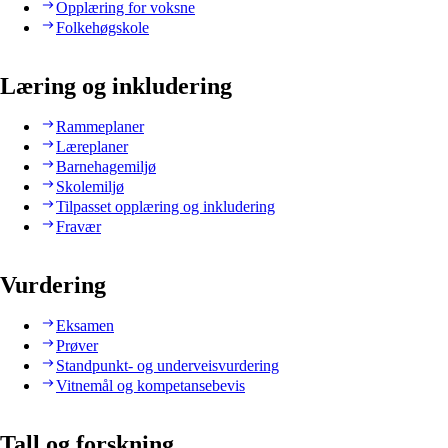
Opplæring for voksne
Folkehøgskole
Læring og inkludering
Rammeplaner
Læreplaner
Barnehagemiljø
Skolemiljø
Tilpasset opplæring og inkludering
Fravær
Vurdering
Eksamen
Prøver
Standpunkt- og underveisvurdering
Vitnemål og kompetansebevis
Tall og forskning