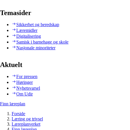
Temasider
Sikkerhet og beredskap
Læremidler
Digitalisering
Samisk i barnehage og skole
Nasjonale minoriteter
Aktuelt
For pressen
Høringer
Nyhetsvarsel
Om Udir
Finn læreplan
Forside
Læring og trivsel
Læreplanverket
Finn læreplan