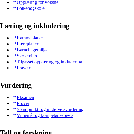
Opplæring for voksne
Folkehøgskole
Læring og inkludering
Rammeplaner
Læreplaner
Barnehagemiljø
Skolemiljø
Tilpasset opplæring og inkludering
Fravær
Vurdering
Eksamen
Prøver
Standpunkt- og underveisvurdering
Vitnemål og kompetansebevis
Tall og forskning