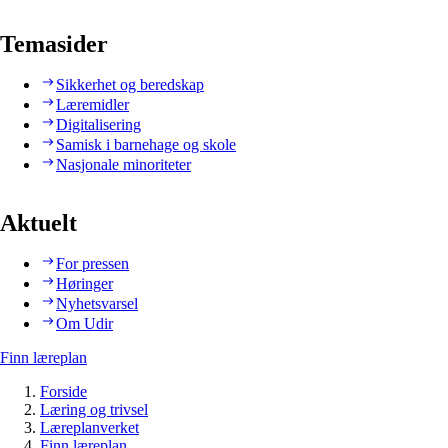
Temasider
Sikkerhet og beredskap
Læremidler
Digitalisering
Samisk i barnehage og skole
Nasjonale minoriteter
Aktuelt
For pressen
Høringer
Nyhetsvarsel
Om Udir
Finn læreplan
Forside
Læring og trivsel
Læreplanverket
Finn læreplan