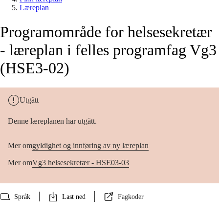
Læreplan
Programområde for helsesekretær
- læreplan i felles programfag Vg3
(HSE3-02)
Utgått
Denne læreplanen har utgått.
Mer om
gyldighet og innføring av ny læreplan
Mer om
Vg3 helsesekretær - HSE03-03
Språk
Last ned
Fagkoder