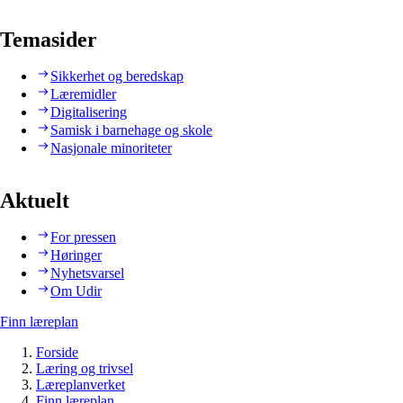
Temasider
Sikkerhet og beredskap
Læremidler
Digitalisering
Samisk i barnehage og skole
Nasjonale minoriteter
Aktuelt
For pressen
Høringer
Nyhetsvarsel
Om Udir
Finn læreplan
Forside
Læring og trivsel
Læreplanverket
Finn læreplan