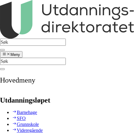
Meny
Hovedmeny
Utdanningsløpet
Barnehage
SFO
Grunnskole
Videregående