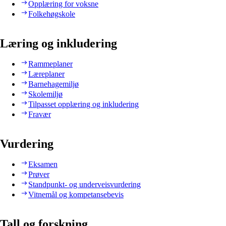
Opplæring for voksne
Folkehøgskole
Læring og inkludering
Rammeplaner
Læreplaner
Barnehagemiljø
Skolemiljø
Tilpasset opplæring og inkludering
Fravær
Vurdering
Eksamen
Prøver
Standpunkt- og underveisvurdering
Vitnemål og kompetansebevis
Tall og forskning