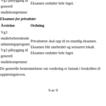
Vg3 påbygging til
Eksamen omfatter hele faget.
generell
studiekompetanse
Eksamen for privatister
Årstrinn
Ordning
Vg3
studieforberedende
Privatistene skal opp til en muntlig eksamen.
utdanningsprogram
Eksamen blir utarbeidet og sensurert lokalt.
Vg3 påbygging til
Eksamen omfatter hele faget.
generell
studiekompetanse
De generelle bestemmelsene om vurdering er fastsatt i forskriften til
opplæringsloven.
9 av 9