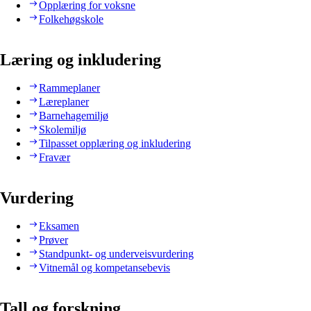
Opplæring for voksne
Folkehøgskole
Læring og inkludering
Rammeplaner
Læreplaner
Barnehagemiljø
Skolemiljø
Tilpasset opplæring og inkludering
Fravær
Vurdering
Eksamen
Prøver
Standpunkt- og underveisvurdering
Vitnemål og kompetansebevis
Tall og forskning