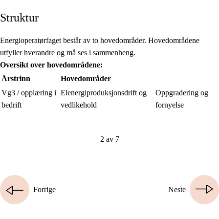
Struktur
Energioperatørfaget består av to hovedområder. Hovedområdene
utfyller hverandre og må ses i sammenheng.
Oversikt over hovedområ
dene:
Å
rstrinn
Hovedområ
der
Vg3 / opplæring i
Elenergiproduksjonsdrift og
Oppgradering og
bedrift
vedlikehold
fornyelse
2 av 7
Forrige
Neste