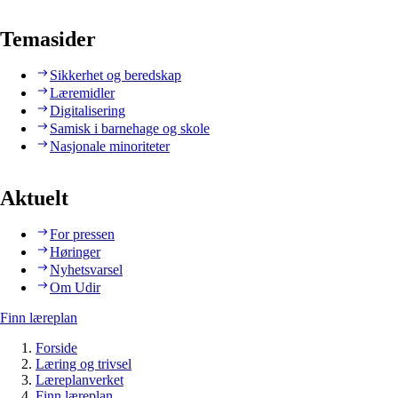
Temasider
Sikkerhet og beredskap
Læremidler
Digitalisering
Samisk i barnehage og skole
Nasjonale minoriteter
Aktuelt
For pressen
Høringer
Nyhetsvarsel
Om Udir
Finn læreplan
Forside
Læring og trivsel
Læreplanverket
Finn læreplan