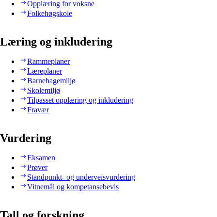
Opplæring for voksne
Folkehøgskole
Læring og inkludering
Rammeplaner
Læreplaner
Barnehagemiljø
Skolemiljø
Tilpasset opplæring og inkludering
Fravær
Vurdering
Eksamen
Prøver
Standpunkt- og underveisvurdering
Vitnemål og kompetansebevis
Tall og forskning