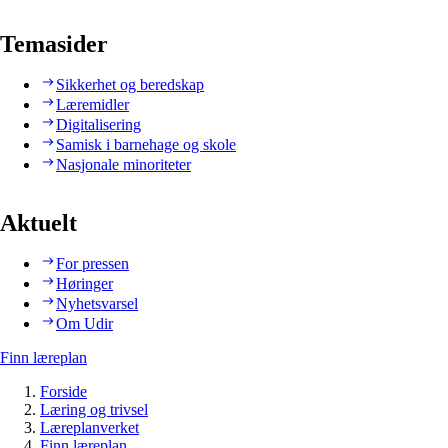
Temasider
Sikkerhet og beredskap
Læremidler
Digitalisering
Samisk i barnehage og skole
Nasjonale minoriteter
Aktuelt
For pressen
Høringer
Nyhetsvarsel
Om Udir
Finn læreplan
Forside
Læring og trivsel
Læreplanverket
Finn læreplan