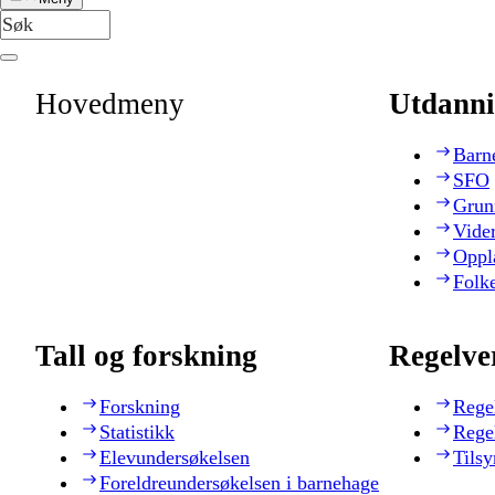
Hovedmeny
Utdanni
Barn
SFO
Grun
Vide
Oppl
Folk
Tall og forskning
Regelve
Forskning
Rege
Statistikk
Rege
Elevundersøkelsen
Tilsy
Foreldreundersøkelsen i barnehage