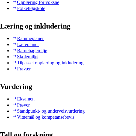
Opplæring for voksne
Folkehøgskole
Læring og inkludering
Rammeplaner
Læreplaner
Barnehagemiljø
Skolemiljø
Tilpasset opplæring og inkludering
Fravær
Vurdering
Eksamen
Prøver
Standpunkt- og underveisvurdering
Vitnemål og kompetansebevis
Tall og forskning