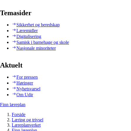
Temasider
Sikkerhet og beredskap
Læremidler
Digitalisering
Samisk i barnehage og skole
Nasjonale minoriteter
Aktuelt
For pressen
Høringer
Nyhetsvarsel
Om Udir
Finn læreplan
Forside
Læring og trivsel
Læreplanverket
Finn læreplan