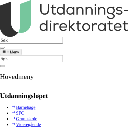
Meny
Hovedmeny
Utdanningsløpet
Barnehage
SFO
Grunnskole
Videregående