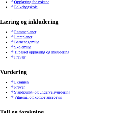
Opplæring for voksne
Folkehøgskole
Læring og inkludering
Rammeplaner
Læreplaner
Barnehagemiljø
Skolemiljø
Tilpasset opplæring og inkludering
Fravær
Vurdering
Eksamen
Prøver
Standpunkt- og underveisvurdering
Vitnemål og kompetansebevis
Tall og forskning