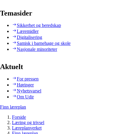
Temasider
Sikkerhet og beredskap
Læremidler
Digitalisering
Samisk i barnehage og skole
Nasjonale minoriteter
Aktuelt
For pressen
Høringer
Nyhetsvarsel
Om Udir
Finn læreplan
Forside
Læring og trivsel
Læreplanverket
Finn læreplan