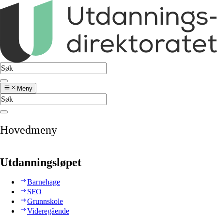
Meny
Hovedmeny
Utdanningsløpet
Barnehage
SFO
Grunnskole
Videregående