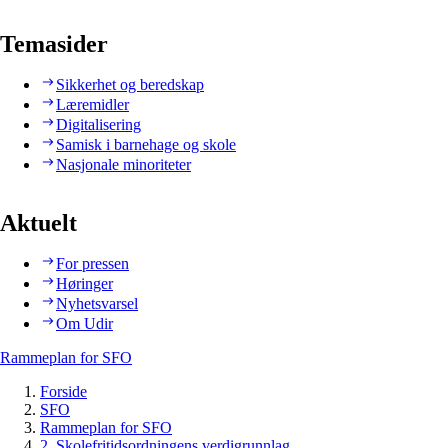
Temasider
Sikkerhet og beredskap
Læremidler
Digitalisering
Samisk i barnehage og skole
Nasjonale minoriteter
Aktuelt
For pressen
Høringer
Nyhetsvarsel
Om Udir
Rammeplan for SFO
Forside
SFO
Rammeplan for SFO
2. Skolefritidsordningens verdigrunnlag