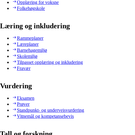
Opplæring for voksne
Folkehøgskole
Læring og inkludering
Rammeplaner
Læreplaner
Barnehagemiljø
Skolemiljø
Tilpasset opplæring og inkludering
Fravær
Vurdering
Eksamen
Prøver
Standpunkt- og underveisvurdering
Vitnemål og kompetansebevis
Tall og forskning