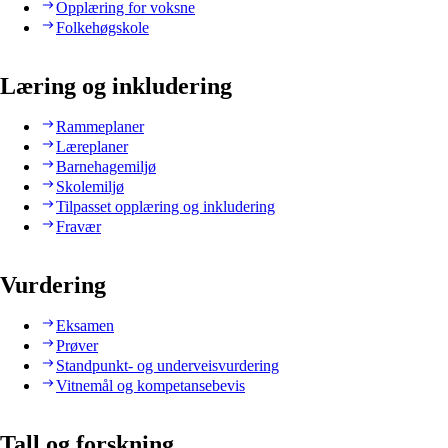
Opplæring for voksne
Folkehøgskole
Læring og inkludering
Rammeplaner
Læreplaner
Barnehagemiljø
Skolemiljø
Tilpasset opplæring og inkludering
Fravær
Vurdering
Eksamen
Prøver
Standpunkt- og underveisvurdering
Vitnemål og kompetansebevis
Tall og forskning