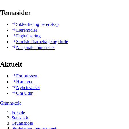
Temasider
Sikkerhet og beredskap
Læremidler
Digitalisering
Samisk i barnehage og skole
Nasjonale minoriteter
Aktuelt
For pressen
Høringer
Nyhetsvarsel
Om Udir
Grunnskole
Forside
Statistikk
Grunnskole
Skolebidrag barnetrinnet