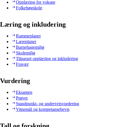
Opplæring for voksne
Folkehøgskole
Læring og inkludering
Rammeplaner
Læreplaner
Barnehagemiljø
Skolemiljø
Tilpasset opplæring og inkludering
Fravær
Vurdering
Eksamen
Prøver
Standpunkt- og underveisvurdering
Vitnemål og kompetansebevis
Tall og forskning