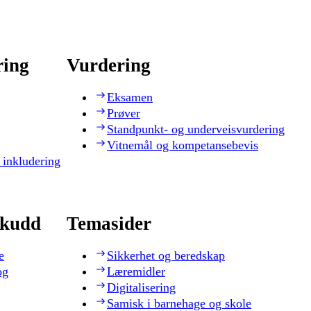
ring
Vurdering
Eksamen
Prøver
Standpunkt- og underveisvurdering
Vitnemål og kompetansebevis
 inkludering
skudd
Temasider
e
Sikkerhet og beredskap
og
Læremidler
Digitalisering
Samisk i barnehage og skole