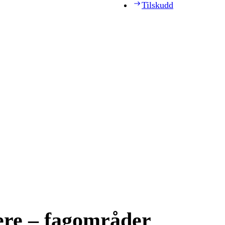
Tilskudd
ere – fagområder