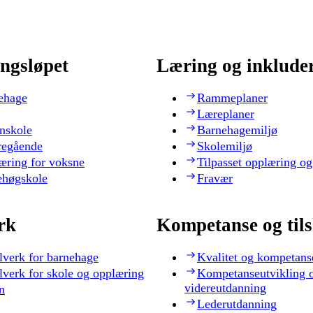
ngsløpet
Læring og inklude
ehage
Rammeplaner
Læreplaner
nskole
Barnehagemiljø
regående
Skolemiljø
æring for voksne
Tilpasset opplæring og
ehøgskole
Fravær
rk
Kompetanse og til
lverk for barnehage
Kvalitet og kompetans
lverk for skole og opplæring
Kompetanseutvikling 
videreutdanning
n
Lederutdanning