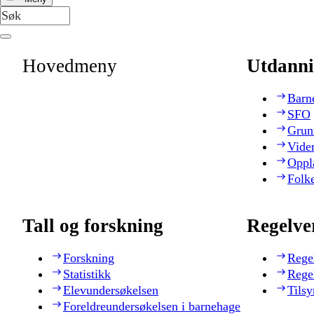
Hovedmeny
Utdanni
Barn
SFO
Grun
Vide
Oppl
Folk
Tall og forskning
Regelve
Forskning
Rege
Statistikk
Rege
Elevundersøkelsen
Tilsy
Foreldreundersøkelsen i barnehage