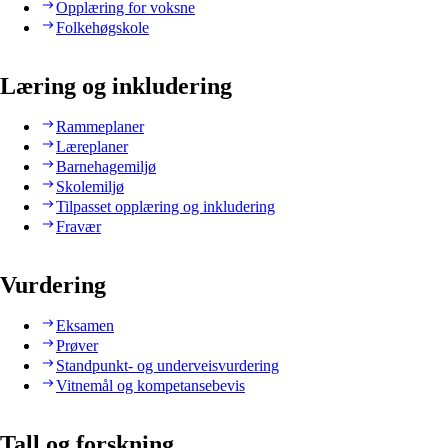
Opplæring for voksne
Folkehøgskole
Læring og inkludering
Rammeplaner
Læreplaner
Barnehagemiljø
Skolemiljø
Tilpasset opplæring og inkludering
Fravær
Vurdering
Eksamen
Prøver
Standpunkt- og underveisvurdering
Vitnemål og kompetansebevis
Tall og forskning