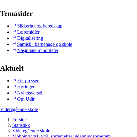
Temasider
Sikkerhet og beredskap
Læremidler
Digitalisering
Samisk i barnehage og skole
Nasjonale minoriteter
Aktuelt
For pressen
Høringer
Nyhetsvarsel
Om Udir
Videregående skole
Forside
Statistikk
Videregående skole
Mobbing vg1–vg3, sortert etter utdanningsprogram