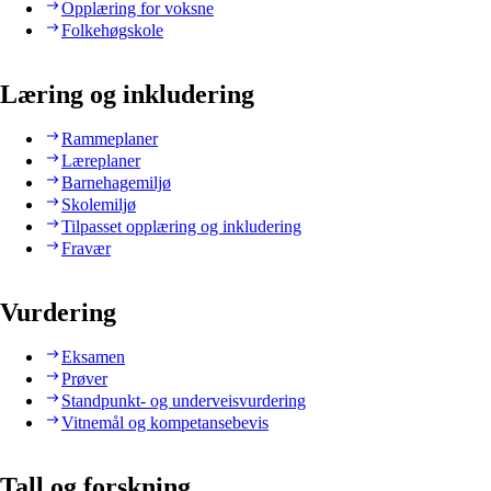
Opplæring for voksne
Folkehøgskole
Læring og inkludering
Rammeplaner
Læreplaner
Barnehagemiljø
Skolemiljø
Tilpasset opplæring og inkludering
Fravær
Vurdering
Eksamen
Prøver
Standpunkt- og underveisvurdering
Vitnemål og kompetansebevis
Tall og forskning