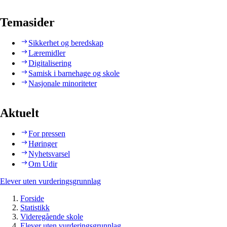
Temasider
Sikkerhet og beredskap
Læremidler
Digitalisering
Samisk i barnehage og skole
Nasjonale minoriteter
Aktuelt
For pressen
Høringer
Nyhetsvarsel
Om Udir
Elever uten vurderingsgrunnlag
Forside
Statistikk
Videregående skole
Elever uten vurderingsgrunnlag