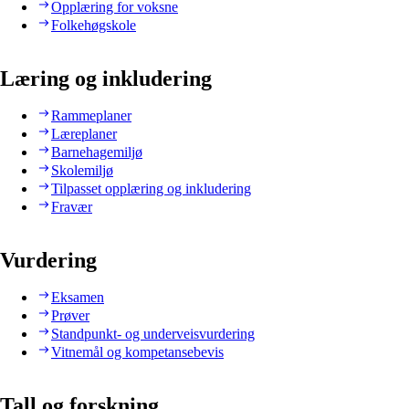
Opplæring for voksne
Folkehøgskole
Læring og inkludering
Rammeplaner
Læreplaner
Barnehagemiljø
Skolemiljø
Tilpasset opplæring og inkludering
Fravær
Vurdering
Eksamen
Prøver
Standpunkt- og underveisvurdering
Vitnemål og kompetansebevis
Tall og forskning