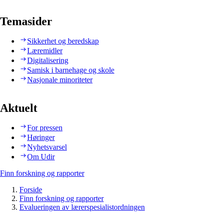
Temasider
Sikkerhet og beredskap
Læremidler
Digitalisering
Samisk i barnehage og skole
Nasjonale minoriteter
Aktuelt
For pressen
Høringer
Nyhetsvarsel
Om Udir
Finn forskning og rapporter
Forside
Finn forskning og rapporter
Evalueringen av lærerspesialistordningen