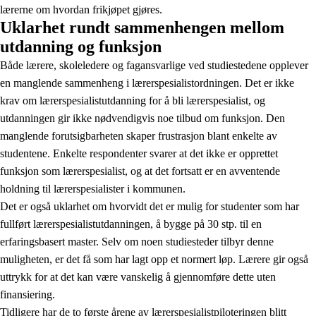
lærerne om hvordan frikjøpet gjøres.
Uklarhet rundt sammenhengen mellom
utdanning og funksjon
Både lærere, skoleledere og fagansvarlige ved studiestedene opplever
en manglende sammenheng i lærerspesialistordningen. Det er ikke
krav om lærerspesialistutdanning for å bli lærerspesialist, og
utdanningen gir ikke nødvendigvis noe tilbud om funksjon. Den
manglende forutsigbarheten skaper frustrasjon blant enkelte av
studentene. Enkelte respondenter svarer at det ikke er opprettet
funksjon som lærerspesialist, og at det fortsatt er en avventende
holdning til lærerspesialister i kommunen.
Det er også uklarhet om hvorvidt det er mulig for studenter som har
fullført lærerspesialistutdanningen, å bygge på 30 stp. til en
erfaringsbasert master. Selv om noen studiesteder tilbyr denne
muligheten, er det få som har lagt opp et normert løp. Lærere gir også
uttrykk for at det kan være vanskelig å gjennomføre dette uten
finansiering.
Tidligere har de to første årene av lærerspesialistpiloteringen blitt