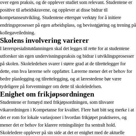
over egen praksis, og de opplever studiet som relevant. Studentene er
positive til arbeidskravene, og opplever at disse bidrar til
kompetanseutvikling. Studentene etterspør verktøy for å initiere
endringsprosesser på egen arbeidsplass, og bevisstgjøring og trening på
kollegaveiledning.
Skolens involvering varierer
I lærerspesialistutdanningen skal det legges til rette for at studentene
utforsker sin egen undervisningspraksis og bidrar i utviklingsprosesser
på skolen. Skoleledelsen svarer i større grad at de tilrettelegger for
dette, enn hva lærerne selv oppfatter. Lærerne mener det er behov for
bedre planlegging og tilrettelegging, og at lærestedene bør være
tydeligere på forventninger om dette til skoleledelsen.
Enighet om frikjøpsordningen
Studentene er fornøyd med frikjøpsordningen, som tilsvarer
vikarordningen i Kompetanse for kvalitet. Flere hatt bitt seg merke i at
det er rom for lokale variasjoner i hvordan frikjøpet praktiseres, og
mener det er behov for klarere retningslinjer fra sentralt hold.
Skoleledere opplever på sin side at det er enighet med de aktuelle