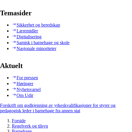
Temasider
Sikkerhet og beredskap
Læremidler
Digitalisering
Samisk i barnehage og skole
Nasjonale minoriteter
Aktuelt
For pressen
Høringer
Nyhetsvarsel
Om Udir
Forskrift om godkjenning av yrkeskvalifikasjoner for styrer og
pedagogisk leder i barnehage fra annen stat
Forside
Regelverk og tilsyn
Barnehage