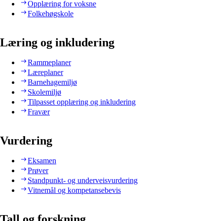
Opplæring for voksne
Folkehøgskole
Læring og inkludering
Rammeplaner
Læreplaner
Barnehagemiljø
Skolemiljø
Tilpasset opplæring og inkludering
Fravær
Vurdering
Eksamen
Prøver
Standpunkt- og underveisvurdering
Vitnemål og kompetansebevis
Tall og forskning