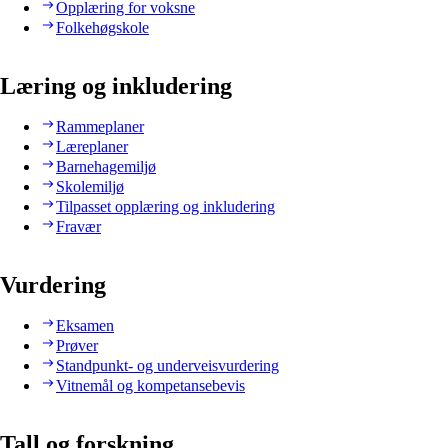
Opplæring for voksne
Folkehøgskole
Læring og inkludering
Rammeplaner
Læreplaner
Barnehagemiljø
Skolemiljø
Tilpasset opplæring og inkludering
Fravær
Vurdering
Eksamen
Prøver
Standpunkt- og underveisvurdering
Vitnemål og kompetansebevis
Tall og forskning