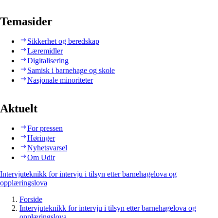
Temasider
Sikkerhet og beredskap
Læremidler
Digitalisering
Samisk i barnehage og skole
Nasjonale minoriteter
Aktuelt
For pressen
Høringer
Nyhetsvarsel
Om Udir
Intervjuteknikk for intervju i tilsyn etter barnehagelova og
opplæringslova
Forside
Intervjuteknikk for intervju i tilsyn etter barnehagelova og
opplæringslova