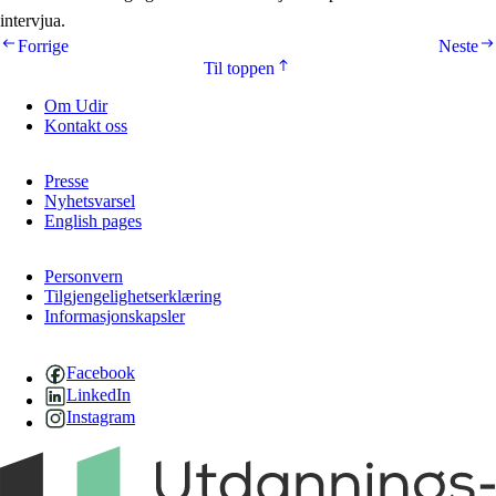
intervjua.
Forrige
Neste
Til toppen
Om Udir
Kontakt oss
Presse
Nyhetsvarsel
English pages
Personvern
Tilgjengelighetserklæring
Informasjonskapsler
Facebook
LinkedIn
Instagram