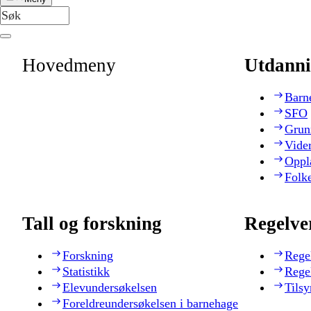
Hovedmeny
Utdanni
Barn
SFO
Grun
Vide
Oppl
Folk
Tall og forskning
Regelve
Forskning
Rege
Statistikk
Rege
Elevundersøkelsen
Tilsy
Foreldreundersøkelsen i barnehage