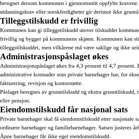
beregnet dersom kommunen i gjennomsnitt oppfylte kravene.
utdanningskrav eller norskferdigheter gir derimot ikke grunnl
Tilleggstilskudd er frivillig
Kommunen kan gi tilleggstilskudd utover tilskuddet kommunen 
frivillig og bygger på kommunens skjønn. Kommunen kan stil
tilleggstilskuddet, men vilkårene må være saklige og ikke ur
Administrasjonspåslaget økes
Administrasjonspåslaget økes fra 4,3 prosent til 4,7 prosent. 
administrative kostnader som private barnehager har, for ek
fakturering, revisjon og kontorstøtte.
Påslaget beregnes av grunntilskudd og ekstra grunntilskudd, 
eller pensjon.
Eiendomstilskudd får nasjonal sats
Private barnehager skal få eiendomstilskudd etter nasjonale sa
ordinære barnehager og familiebarnehager. Satsen justeres å
Åpne barnehager får ikke eget eiendomstilskudd.