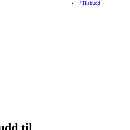
Tilskudd
udd til