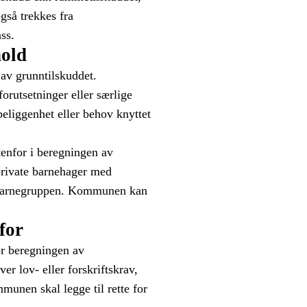
gså trekkes fra
ss.
hold
av grunntilskuddet.
orutsetninger eller særlige
eliggenhet eller behov knyttet
enfor i beregningen av
 private barnehager med
 i barnegruppen. Kommunen kan
for
r beregningen av
er lov- eller forskriftskrav,
nen skal legge til rette for