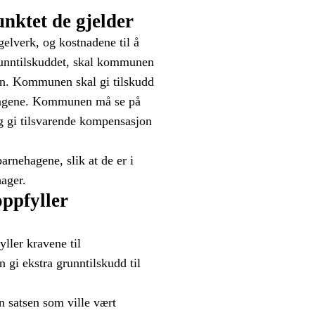
unktet de gjelder
elverk, og kostnadene til å
runntilskuddet, skal kommunen
en. Kommunen skal gi tilskudd
nehagene. Kommunen må se på
 gi tilsvarende kompensasjon
arnehagene, slik at de er i
ager.
ppfyller
ler kravene til
i ekstra grunntilskudd til
n satsen som ville vært