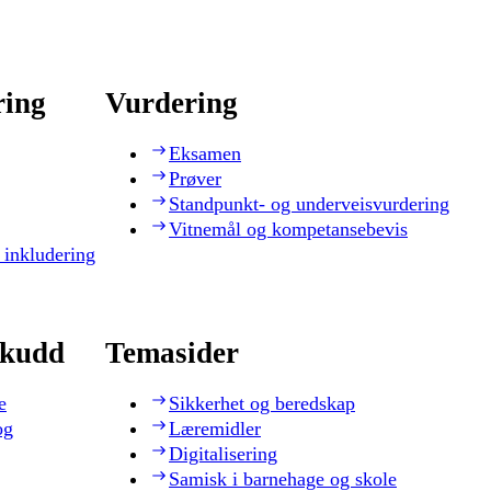
ring
Vurdering
Eksamen
Prøver
Standpunkt- og underveisvurdering
Vitnemål og kompetansebevis
 inkludering
skudd
Temasider
e
Sikkerhet og beredskap
og
Læremidler
Digitalisering
Samisk i barnehage og skole