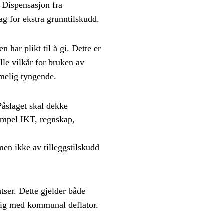
 Dispensasjon fra
ag for ekstra grunntilskudd.
har plikt til å gi. Dette er
le vilkår for bruken av
imelig tyngende.
Påslaget skal dekke
sempel IKT, regnskap,
men ikke av tilleggstilskudd
tser. Dette gjelder både
rlig med kommunal deflator.