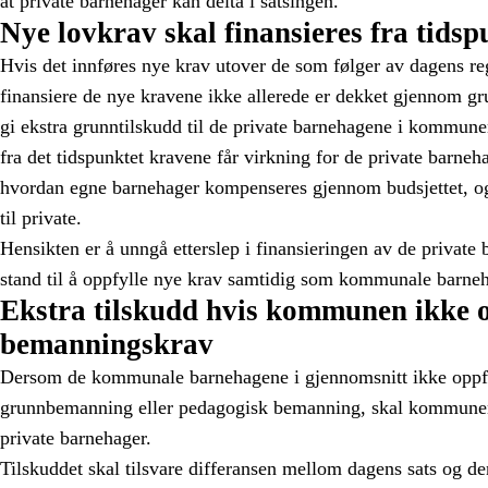
at private barnehager kan delta i satsingen.
Nye lovkrav skal finansieres fra tidsp
Hvis det innføres nye krav utover de som følger av dagens reg
finansiere de nye kravene ikke allerede er dekket gjennom g
gi ekstra grunntilskudd til de private barnehagene i kommun
fra det tidspunktet kravene får virkning for de private bar
hvordan egne barnehager kompenseres gjennom budsjettet, og
til private.
Hensikten er å unngå etterslep i finansieringen av de private b
stand til å oppfylle nye krav samtidig som kommunale barneh
Ekstra tilskudd hvis kommunen ikke o
bemanningskrav
Dersom de kommunale barnehagene i gjennomsnitt ikke oppfyl
grunnbemanning eller pedagogisk bemanning, skal kommunen g
private barnehager.
Tilskuddet skal tilsvare differansen mellom dagens sats og de