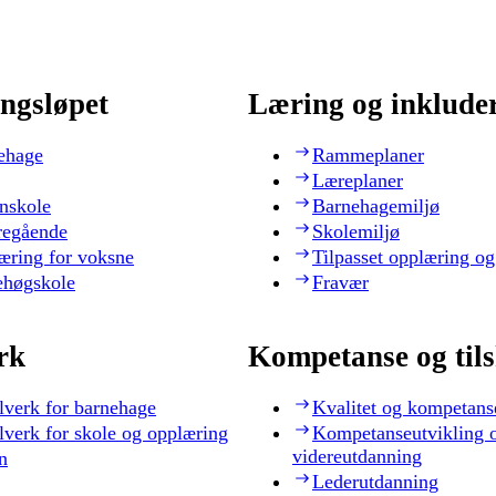
ngsløpet
Læring og inklude
ehage
Rammeplaner
Læreplaner
nskole
Barnehagemiljø
regående
Skolemiljø
æring for voksne
Tilpasset opplæring og
ehøgskole
Fravær
rk
Kompetanse og til
lverk for barnehage
Kvalitet og kompetans
lverk for skole og opplæring
Kompetanseutvikling 
videreutdanning
n
Lederutdanning