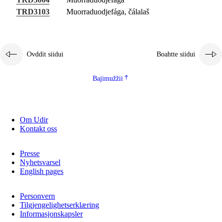
Guovddášelemeanttat
TRD3103
Muorraduodjefága, čálalaš
Fágaidrasttideaddji fáttát
Vuođđogálggat
Ovddit siidui
Boahtte siidui
Bajimužžii
Om Udir
Kontakt oss
Presse
Nyhetsvarsel
English pages
Personvern
Tilgjengelighetserklæring
Informasjonskapsler