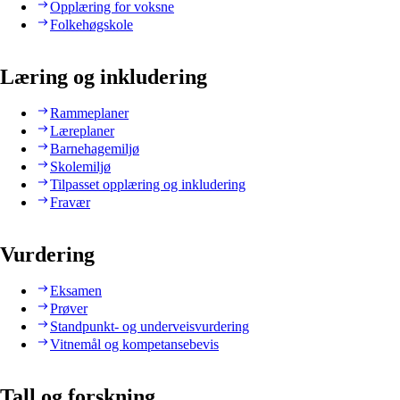
Opplæring for voksne
Folkehøgskole
Læring og inkludering
Rammeplaner
Læreplaner
Barnehagemiljø
Skolemiljø
Tilpasset opplæring og inkludering
Fravær
Vurdering
Eksamen
Prøver
Standpunkt- og underveisvurdering
Vitnemål og kompetansebevis
Tall og forskning