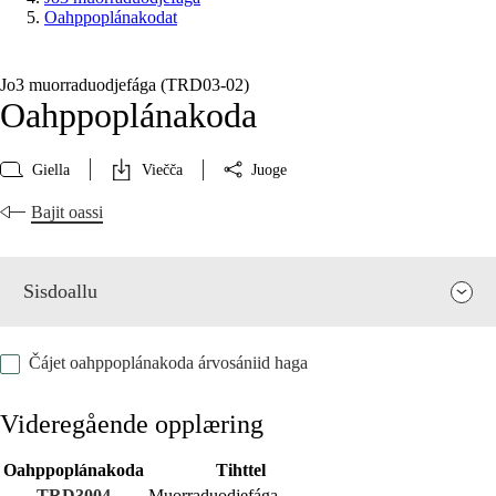
Oahppoplánakodat
Jo3 muorraduodjefága (TRD03‑02)
Oahppoplánakoda
Giella
Viečča
Juoge
Bajit oassi
Sisdoallu
Čájet oahppoplánakoda árvosániid haga
Videregående opplæring
Oahppoplánakoda
Tihttel
Fága relevánsa ja guovddáš árvvut
TRD3004
Muorraduodjefága