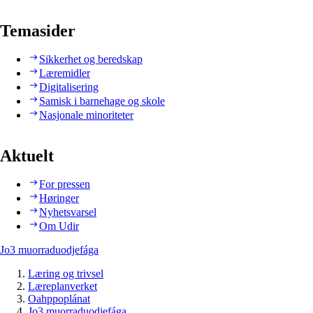
Temasider
Sikkerhet og beredskap
Læremidler
Digitalisering
Samisk i barnehage og skole
Nasjonale minoriteter
Aktuelt
For pressen
Høringer
Nyhetsvarsel
Om Udir
Jo3 muorraduodjefága
Læring og trivsel
Læreplanverket
Oahppoplánat
Jo3 muorraduodjefága