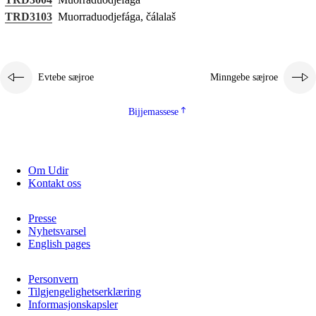
Jarngebiehkieh
TRD3103
Muorraduodjefága, čálalaš
Dåaresthfaageles teemah
Vihkeles tjiehpiesvoeth
Evtebe sæjroe
Minngebe sæjroe
Bijjemassese
Om Udir
Kontakt oss
Presse
Nyhetsvarsel
English pages
Personvern
Tilgjengelighetserklæring
Informasjonskapsler