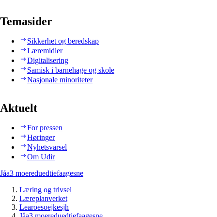
Temasider
Sikkerhet og beredskap
Læremidler
Digitalisering
Samisk i barnehage og skole
Nasjonale minoriteter
Aktuelt
For pressen
Høringer
Nyhetsvarsel
Om Udir
Jåa3 moereduedtiefaagesne
Læring og trivsel
Læreplanverket
Learoesoejkesjh
Jåa3 moereduedtiefaagesne