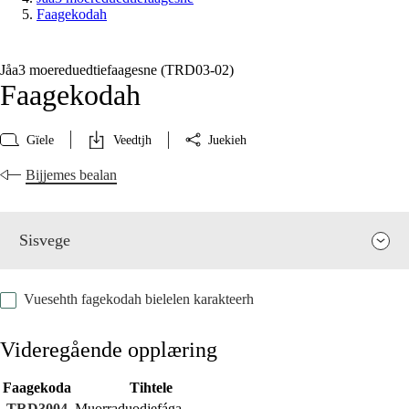
Faagekodah
Jåa3 moereduedtiefaagesne (TRD03‑02)
Faagekodah
Gïele
Veedtjh
Juekieh
Bijjemes bealan
Sisvege
Vuesehth fagekodah bielelen karakteerh
Videregående opplæring
Faagekoda
Tihtele
Faagen relevaanse jïh vihkeles aarvoeh
TRD3004
Muorraduodjefága