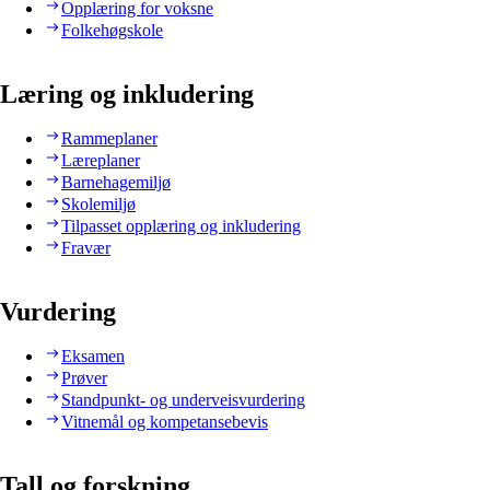
Opplæring for voksne
Folkehøgskole
Læring og inkludering
Rammeplaner
Læreplaner
Barnehagemiljø
Skolemiljø
Tilpasset opplæring og inkludering
Fravær
Vurdering
Eksamen
Prøver
Standpunkt- og underveisvurdering
Vitnemål og kompetansebevis
Tall og forskning