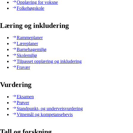
Opplæring for voksne
Folkehøgskole
Læring og inkludering
Rammeplaner
Læreplaner
Barnehagemiljø
Skolemiljø
Tilpasset opplæring og inkludering
Fravær
Vurdering
Eksamen
Prøver
Standpunkt- og underveisvurdering
Vitnemål og kompetansebevis
Tall og forskning