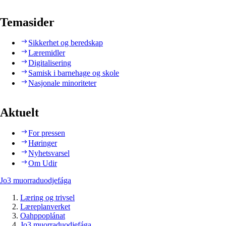
Temasider
Sikkerhet og beredskap
Læremidler
Digitalisering
Samisk i barnehage og skole
Nasjonale minoriteter
Aktuelt
For pressen
Høringer
Nyhetsvarsel
Om Udir
Jo3 muorraduodjefága
Læring og trivsel
Læreplanverket
Oahppoplánat
Jo3 muorraduodjefága