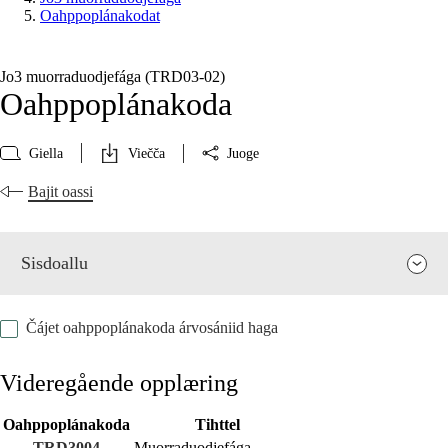
Oahppoplánakodat
Jo3 muorraduodjefága (TRD03‑02)
Oahppoplánakoda
Giella
Viečča
Juoge
Bajit oassi
Sisdoallu
Čájet oahppoplánakoda árvosániid haga
Videregående opplæring
Oahppoplánakoda
Tihttel
Fága relevánsa ja guovddáš árvvut
TRD3004
Muorraduodjefága