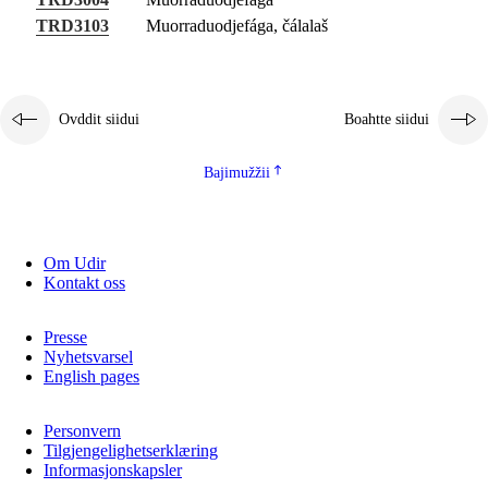
Guovddášelemeanttat
TRD3103
Muorraduodjefága, čálalaš
Fágaidrasttideaddji fáttát
Vuođđogálggat
Ovddit siidui
Boahtte siidui
Bajimužžii
Om Udir
Kontakt oss
Presse
Nyhetsvarsel
English pages
Personvern
Tilgjengelighetserklæring
Informasjonskapsler