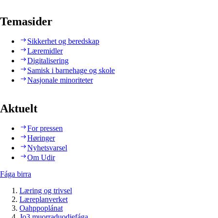
Temasider
Sikkerhet og beredskap
Læremidler
Digitalisering
Samisk i barnehage og skole
Nasjonale minoriteter
Aktuelt
For pressen
Høringer
Nyhetsvarsel
Om Udir
Fága birra
Læring og trivsel
Læreplanverket
Oahppoplánat
Jo3 muorraduodjefága