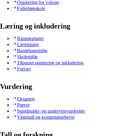
Opplæring for voksne
Folkehøgskole
Læring og inkludering
Rammeplaner
Læreplaner
Barnehagemiljø
Skolemiljø
Tilpasset opplæring og inkludering
Fravær
Vurdering
Eksamen
Prøver
Standpunkt- og underveisvurdering
Vitnemål og kompetansebevis
Tall og forskning