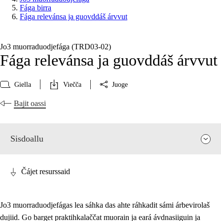
Fága birra
Fága relevánsa ja guovddáš árvvut
Jo3 muorraduodjefága (TRD03‑02)
Fága relevánsa ja guovddáš árvvut
Giella
Viečča
Juoge
Bajit oassi
Sisdoallu
Čájet resurssaid
Jo3 muorraduodjefágas lea sáhka das ahte ráhkadit sámi árbevirolaš
dujiid. Go barget praktihkalaččat muorain ja eará ávdnasiiguin ja
Fága relevánsa ja guovddáš árvvut