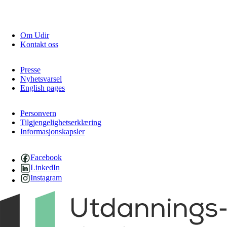
Om Udir
Kontakt oss
Presse
Nyhetsvarsel
English pages
Personvern
Tilgjengelighetserklæring
Informasjonskapsler
Facebook
LinkedIn
Instagram