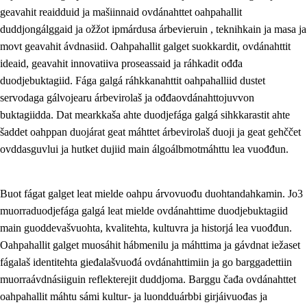
geavahit reaidduid ja mašiinnaid ovdánahttet oahpahallit
Guovddášelemeanttat
duddjongálggaid ja ožžot ipmárdusa árbevieruin , teknihkain ja masa ja
movt geavahit ávdnasiid. Oahpahallit galget suokkardit, ovdánahttit
Fágaidrasttideaddji fáttát
ideaid, geavahit innovatiiva proseassaid ja ráhkadit ođđa
Vuođđogálggat
duodjebuktagiid. Fága galgá ráhkkanahttit oahpahalliid dustet
servodaga gálvojearu árbevirolaš ja ođđaovdánahttojuvvon
buktagiidda. Dat mearkkaša ahte duodjefága galgá sihkkarastit ahte
šaddet oahppan duojárat geat máhttet árbevirolaš duoji ja geat gehččet
ovddasguvlui ja hutket dujiid main álgoálbmotmáhttu lea vuođđun.
Buot fágat galget leat mielde oahpu árvovuođu duohtandahkamin. Jo3
muorraduodjefága galgá leat mielde ovdánahttime duodjebuktagiid
main guoddevašvuohta, kvalitehta, kultuvra ja historjá lea vuođđun.
Oahpahallit galget muosáhit hábmenilu ja máhttima ja gávdnat iežaset
fágalaš identitehta gieđalašvuođá ovdánahttimiin ja go barggadettiin
muorraávdnásiiguin reflekterejit duddjoma. Barggu čađa ovdánahttet
oahpahallit máhtu sámi kultur- ja luondduárbbi girjáivuođas ja