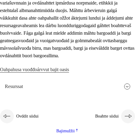
variašuvnnain ja ovdánahttet ipmárdusa norpmaide, etihkkii ja
estehtalaš albmanahttimiidda duojis. Máhttu árbevieruin galgá
váikkuhit dasa ahte oahpahallit ožžot áktejumi lundui ja áddejumi ahte
resursageavaheamis lea dárbu luondduriggodagaid gáhttet boahttevaš
buolvvaide. Fága galgá leat mielde addimin máhtu bargoaddi ja bargi
geatnegasvuođaid ja vuoigatvuođaid ja golmmabealát ovttasbarggu
mávssolašvuođa birra, mas bargoaddi, bargi ja eiseválddit barget ovttas
ovdánahttit buori bargoeallima.
Oahpahusa vuođđoárvvut bajit oasis
Resurssat
Ovddit siidui
Boahtte siidui
Bajimužžii