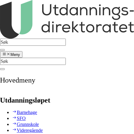
Meny
Hovedmeny
Utdanningsløpet
Barnehage
SFO
Grunnskole
Videregående