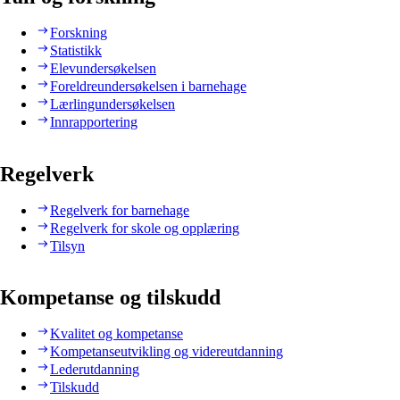
Forskning
Statistikk
Elevundersøkelsen
Foreldreundersøkelsen i barnehage
Lærlingundersøkelsen
Innrapportering
Regelverk
Regelverk for barnehage
Regelverk for skole og opplæring
Tilsyn
Kompetanse og tilskudd
Kvalitet og kompetanse
Kompetanseutvikling og videreutdanning
Lederutdanning
Tilskudd