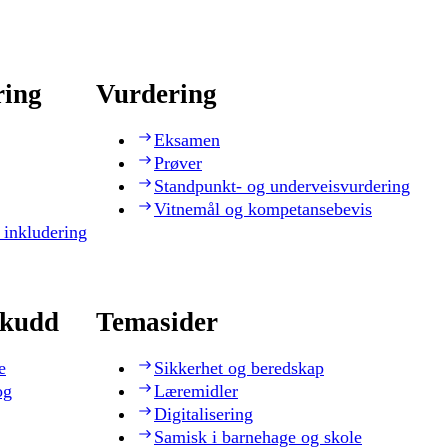
ring
Vurdering
Eksamen
Prøver
Standpunkt- og underveisvurdering
Vitnemål og kompetansebevis
 inkludering
skudd
Temasider
e
Sikkerhet og beredskap
og
Læremidler
Digitalisering
Samisk i barnehage og skole