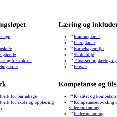
ngsløpet
Læring og inklude
ehage
Rammeplaner
Læreplaner
nskole
Barnehagemiljø
regående
Skolemiljø
æring for voksne
Tilpasset opplæring og
ehøgskole
Fravær
rk
Kompetanse og til
lverk for barnehage
Kvalitet og kompetans
lverk for skole og opplæring
Kompetanseutvikling 
videreutdanning
n
Lederutdanning