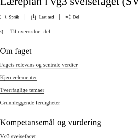
Læreplan i vg3 sveisefaget (
Språk
Last ned
Del
Til overordnet del
Om faget
Fagets relevans og sentrale verdier
Kjerneelementer
Tverrfaglige temaer
Grunnleggende ferdigheter
Kompetansemål og vurdering
Vg3 sveisefaget