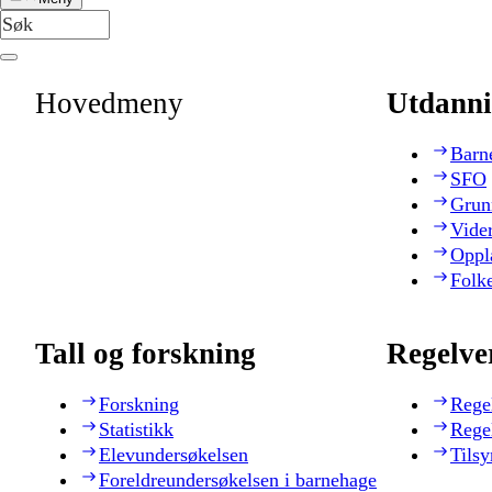
Hovedmeny
Utdanni
Barn
SFO
Grun
Vide
Oppl
Folk
Tall og forskning
Regelve
Forskning
Rege
Statistikk
Rege
Elevundersøkelsen
Tilsy
Foreldreundersøkelsen i barnehage