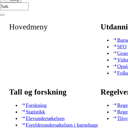
Hovedmeny
Utdanni
Barn
SFO
Grun
Vide
Oppl
Folk
Tall og forskning
Regelve
Forskning
Rege
Statistikk
Rege
Elevundersøkelsen
Tilsy
Foreldreundersøkelsen i barnehage