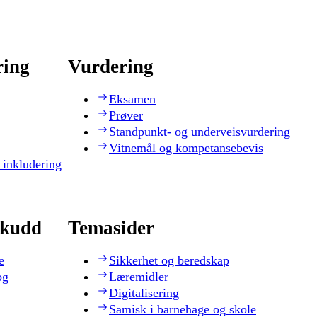
ring
Vurdering
Eksamen
Prøver
Standpunkt- og underveisvurdering
Vitnemål og kompetansebevis
 inkludering
skudd
Temasider
e
Sikkerhet og beredskap
og
Læremidler
Digitalisering
Samisk i barnehage og skole