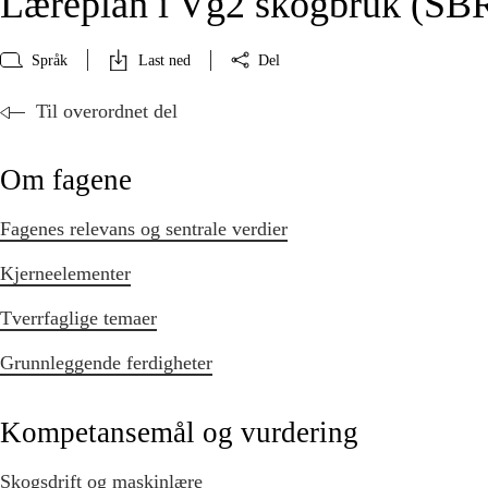
Læreplan i Vg2 skogbruk (SB
Språk
Last ned
Del
Til overordnet del
Om fagene
Fagenes relevans og sentrale verdier
Kjerneelementer
Tverrfaglige temaer
Grunnleggende ferdigheter
Kompetansemål og vurdering
Skogsdrift og maskinlære