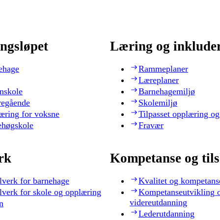
ngsløpet
Læring og inklude
ehage
Rammeplaner
Læreplaner
nskole
Barnehagemiljø
regående
Skolemiljø
æring for voksne
Tilpasset opplæring og
ehøgskole
Fravær
rk
Kompetanse og til
lverk for barnehage
Kvalitet og kompetans
lverk for skole og opplæring
Kompetanseutvikling 
videreutdanning
n
Lederutdanning