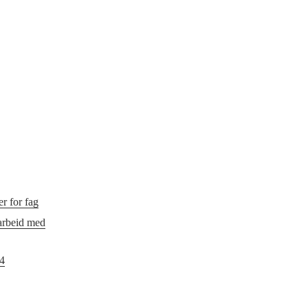
r for fag
 arbeid med
24