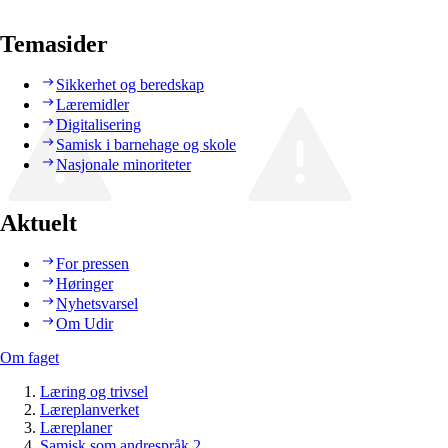
Temasider
Sikkerhet og beredskap
Læremidler
Digitalisering
Samisk i barnehage og skole
Nasjonale minoriteter
Aktuelt
For pressen
Høringer
Nyhetsvarsel
Om Udir
Om faget
Læring og trivsel
Læreplanverket
Læreplaner
Samisk som andrespråk 2