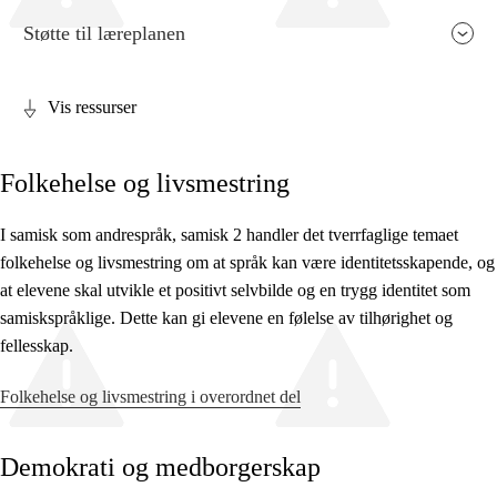
Støtte til læreplanen
Vis ressurser
Fagets relevans og sentrale verdier
Folkehelse og livsmestring
Kjerneelementer
Tverrfaglige temaer
I samisk som andrespråk, samisk 2 handler det tverrfaglige temaet
folkehelse og livsmestring om at språk kan være identitetsskapende, og
Grunnleggende ferdigheter
at elevene skal utvikle et positivt selvbilde og en trygg identitet som
samiskspråklige. Dette kan gi elevene en følelse av tilhørighet og
fellesskap.
Folkehelse og livsmestring i overordnet del
Demokrati og medborgerskap