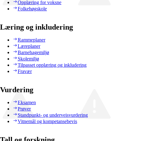
Opplæring for voksne
Folkehøgskole
Læring og inkludering
Rammeplaner
Læreplaner
Barnehagemiljø
Skolemiljø
Tilpasset opplæring og inkludering
Fravær
Vurdering
Eksamen
Prøver
Standpunkt- og underveisvurdering
Vitnemål og kompetansebevis
Tall og forskning