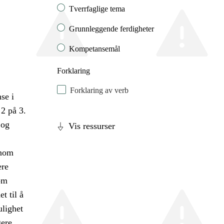
Tverrfaglige tema
Grunnleggende ferdigheter
Kompetansemål
Forklaring
Forklaring av verb
se i
2 på 3.
 og
Vis ressurser
nnom
ære
om
t til å
ulighet
gere.