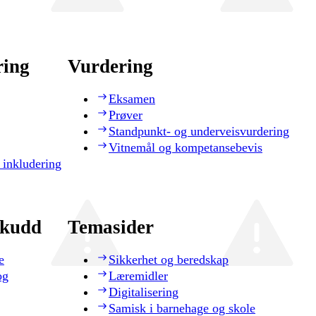
ring
Vurdering
Eksamen
Prøver
Standpunkt- og underveisvurdering
Vitnemål og kompetansebevis
 inkludering
skudd
Temasider
e
Sikkerhet og beredskap
og
Læremidler
Digitalisering
Samisk i barnehage og skole