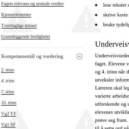
Fagets relevans og sentrale verdier
lese tekster
skrive korte
Kjerneelementer
bruke
tydeli
Tverrfaglige temaer
Grunnleggende ferdigheter
Underveis
Underveisvurderi
Kompetansemål og vurdering
faget. Elevene 
2. trinn
og 4. trinn når d
utveksler infor
4. trinn
Læreren skal leg
7. trinn
varierte arbeids
10. trinn
utforskende og 
elevenes utvikli
Vg2 YF
prøve seg fram.
Vg1 SF
til å sette ord p