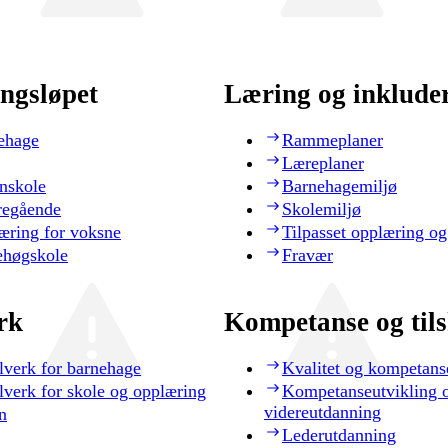
ngsløpet
Læring og inklude
ehage
Rammeplaner
Læreplaner
nskole
Barnehagemiljø
regående
Skolemiljø
æring for voksne
Tilpasset opplæring og
ehøgskole
Fravær
rk
Kompetanse og til
lverk for barnehage
Kvalitet og kompetans
lverk for skole og opplæring
Kompetanseutvikling 
videreutdanning
n
Lederutdanning