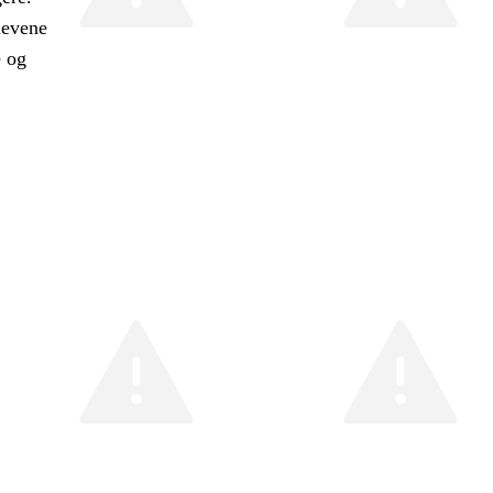
levene
e og