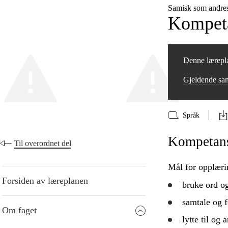
Samisk som andre
Kompeta
Denne lærepla
Gjeldende sa
Språk
Kompetanse
Til overordnet del
Mål for opplæri
Forsiden av læreplanen
bruke
ord og
samtale og f
Om faget
lytte til og