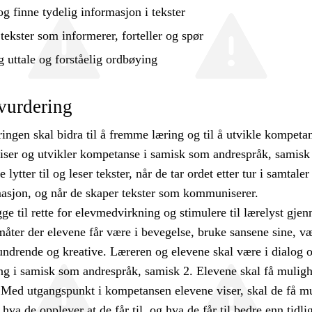
 og finne tydelig informasjon i tekster
 tekster som informerer, forteller og spør
g uttale og forståelig ordbøying
vurdering
ngen skal bidra til å fremme læring og til å utvikle kompetan
viser og utvikler kompetanse i samisk som andrespråk, samisk 
e lytter til og leser tekster, når de tar ordet etter tur i samtaler
masjon, og når de skaper tekster som kommuniserer.
ge til rette for elevmedvirkning og stimulere til lærelyst gje
måter der elevene får være i bevegelse, bruke sansene sine, v
undrende og kreative. Læreren og elevene skal være i dialog 
ng i samisk som andrespråk, samisk 2. Elevene skal få mulighe
 Med utgangspunkt i kompetansen elevene viser, skal de få m
å hva de opplever at de får til, og hva de får til bedre enn tidli