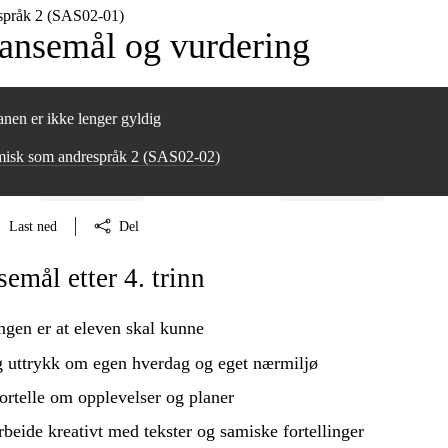
språk 2 (SAS02‑01)
nsemål og vurdering
nen er ikke lenger gyldig
misk som andrespråk 2 (SAS02‑02)
Last ned
Del
mål etter 4. trinn
ngen er at eleven skal kunne
 uttrykk om egen hverdag og eget nærmiljø
ortelle om opplevelser og planer
 arbeide kreativt med tekster og samiske fortellinger