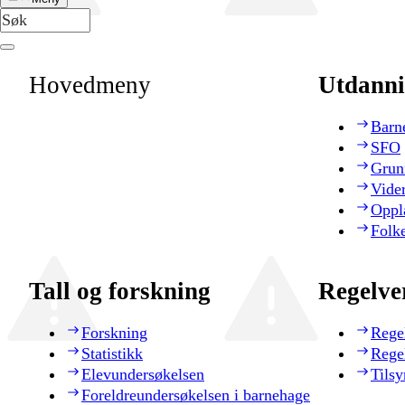
Hovedmeny
Utdanni
Barn
SFO
Grun
Vide
Oppl
Folk
Tall og forskning
Regelve
Forskning
Rege
Statistikk
Rege
Elevundersøkelsen
Tilsy
Foreldreundersøkelsen i barnehage