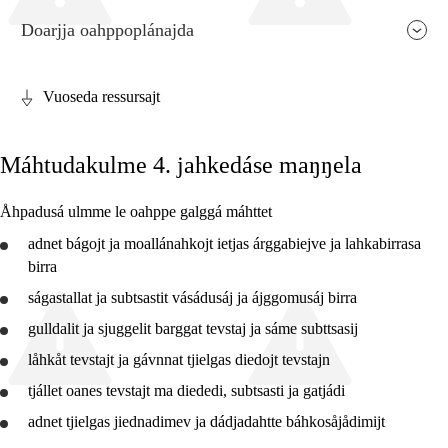
Doarjja oahppoplánajda
Vuoseda ressursajt
Fága relevánssa ja guovdásj árvo
Máhtudakulme 4. jahkedáse maŋŋela
Guovdásj elementa
Fágajgasskasasj tiemá
Åhpadusá ulmme le oahppe galggá máhttet
Vuodotjehpudagá
adnet
bágojt ja moallánahkojt ietjas árggabiejve ja lahkabirrasa
birra
ságastallat ja subtsastit vásádusáj ja ájggomusáj birra
gulldalit ja sjuggelit barggat tevstaj ja sáme subttsasij
2. jahkedáse
låhkåt tevstajt ja gávnnat tjielgas diedojt tevstajn
tjállet oanes tevstajt ma diededi, subtsasti ja gatjádi
4. jahkedáse
adnet
tjielgas jiednadimev ja dádjadahtte báhkosåjådimijt
7. jahkedáse