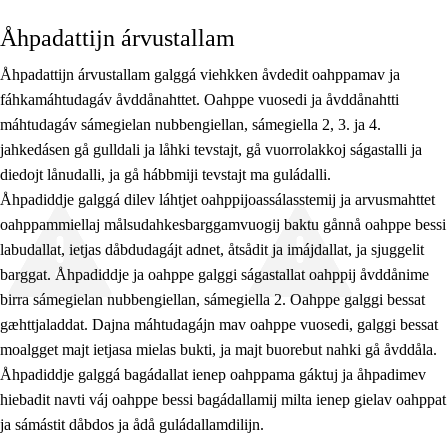
10. jahkedáse
Åhpadattijn árvustallam
Jo2 VO
Åhpadattijn árvustallam galggá viehkken åvdedit oahppamav ja
Jo1 OO
fáhkamáhtudagáv åvddånahttet. Oahppe vuosedi ja åvddånahtti
máhtudagáv sámegielan nubbengiellan, sámegiella 2, 3. ja 4.
Jo2 OO
jahkedásen gå gulldali ja låhki tevstajt, gå vuorrolakkoj ságastalli ja
Jo3 OO
diedojt lånudalli, ja gå hábbmiji tevstajt ma guládalli.
Åhpadiddje galggá dilev láhtjet oahppijoassálasstemij ja arvusmahttet
Jo3 lasádus
oahppammiellaj målsudahkesbarggamvuogij baktu gånnå oahppe bessi
labudallat, ietjas dåbdudagájt adnet, åtsådit ja imájdallat, ja sjuggelit
barggat. Åhpadiddje ja oahppe galggi ságastallat oahppij åvddånime
birra sámegielan nubbengiellan, sámegiella 2. Oahppe galggi bessat
gæhttjaladdat. Dajna máhtudagájn mav oahppe vuosedi, galggi bessat
moalgget majt ietjasa mielas bukti, ja majt buorebut nahki gå åvddåla.
Åhpadiddje galggá bagádallat ienep oahppama gáktuj ja åhpadimev
hiebadit navti váj oahppe bessi bagádallamij milta ienep gielav oahppat
ja sámástit dåbdos ja ådå guládallamdilijn.