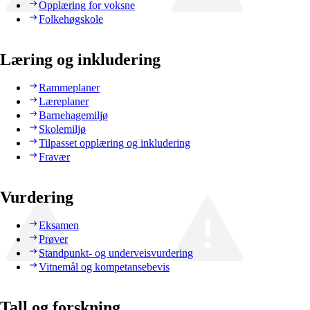
Opplæring for voksne
Folkehøgskole
Læring og inkludering
Rammeplaner
Læreplaner
Barnehagemiljø
Skolemiljø
Tilpasset opplæring og inkludering
Fravær
Vurdering
Eksamen
Prøver
Standpunkt- og underveisvurdering
Vitnemål og kompetansebevis
Tall og forskning