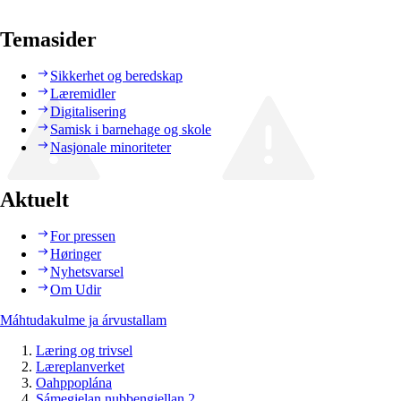
Temasider
Sikkerhet og beredskap
Læremidler
Digitalisering
Samisk i barnehage og skole
Nasjonale minoriteter
Aktuelt
For pressen
Høringer
Nyhetsvarsel
Om Udir
Máhtudakulme ja árvustallam
Læring og trivsel
Læreplanverket
Oahppoplána
Sámegielan nubbengiellan 2