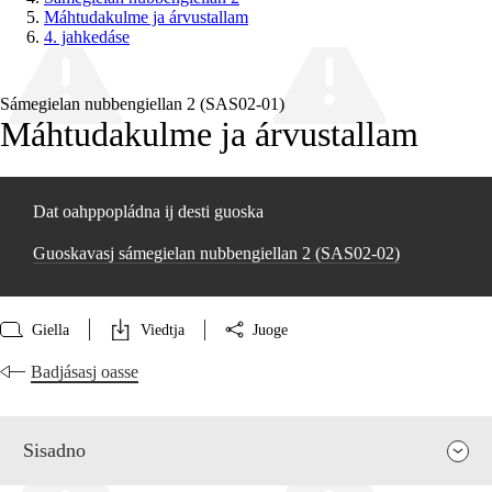
Máhtudakulme ja árvustallam
4. jahkedáse
Sámegielan nubbengiellan 2 (SAS02‑01)
Máhtudakulme ja árvustallam
Dat oahppopládna ij desti guoska
Guoskavasj sámegielan nubbengiellan 2 (SAS02‑02)
Giella
Viedtja
Juoge
Badjásasj oasse
Sisadno