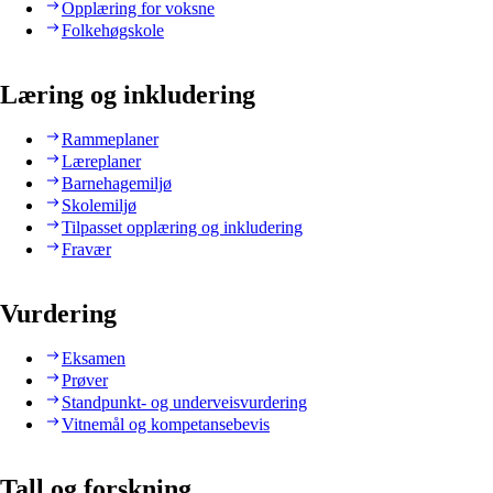
Opplæring for voksne
Folkehøgskole
Læring og inkludering
Rammeplaner
Læreplaner
Barnehagemiljø
Skolemiljø
Tilpasset opplæring og inkludering
Fravær
Vurdering
Eksamen
Prøver
Standpunkt- og underveisvurdering
Vitnemål og kompetansebevis
Tall og forskning