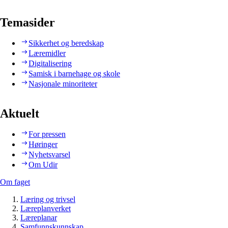
Temasider
Sikkerhet og beredskap
Læremidler
Digitalisering
Samisk i barnehage og skole
Nasjonale minoriteter
Aktuelt
For pressen
Høringer
Nyhetsvarsel
Om Udir
Om faget
Læring og trivsel
Læreplanverket
Læreplanar
Samfunnskunnskap