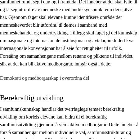
samfunnet rundt seg i dag og i framtida. Det inneber at dei skal lytte til
og la seg utfordre av menneske med andre synspunkt enn dei sjølve
har. Gjennom faget skal elevane kunne identifisere område der
menneskeverdet blir utfordra, til dømes i samband med
menneskehandel og undertrykking. I tillegg skal faget gi dei kunnskap
om nasjonale og internasjonale institusjonar og avtalar, inkludert kva
internasjonale konvensjonar har å seie for rettigheiter til urfolk.
Forståing om samanhengane mellom rettane og pliktene til individet,
slik at dei kan bli aktive medborgarar, inngår også i dette.
Demokrati og medborgarskap i overordna del
Berekraftig utvikling
I samfunnskunnskap handlar det tverrfaglege temaet berekraftig
utvikling om korleis elevane kan bidra til ei berekraftig
samfunnsutvikling gjennom å vere aktive medborgarar. Dette inneber å
forstå samanhengar mellom individuelle val, samfunnsstrukturar og