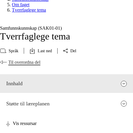
Om faget
Tverrfaglege tema
Samfunnskunnskap (SAK01‑01)
Tverrfaglege tema
Språk
Last ned
Del
Til overordna del
Innhald
Støtte til læreplanen
Vis ressursar
Fagrelevans og sentrale verdiar