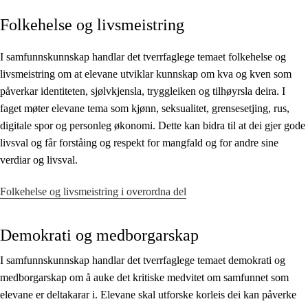
Folkehelse og livsmeistring
Kjerneelement
Tverrfaglege tema
I samfunnskunnskap handlar det tverrfaglege temaet folkehelse og
livsmeistring om at elevane utviklar kunnskap om kva og kven som
Grunnleggjande ferdigheiter
påverkar identiteten, sjølvkjensla, tryggleiken og tilhøyrsla deira. I
faget møter elevane tema som kjønn, seksualitet, grensesetjing, rus,
digitale spor og personleg økonomi. Dette kan bidra til at dei gjer gode
livsval og får forståing og respekt for mangfald og for andre sine
verdiar og livsval.
Folkehelse og livsmeistring i overordna del
Demokrati og medborgarskap
I samfunnskunnskap handlar det tverrfaglege temaet demokrati og
medborgarskap om å auke det kritiske medvitet om samfunnet som
elevane er deltakarar i. Elevane skal utforske korleis dei kan påverke