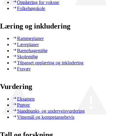
Opplæring for voksne
Folkehøgskole
Læring og inkludering
Rammeplaner
Læreplaner
Barnehagemiljø
Skolemiljø
Tilpasset opplæring og inkludering
Fravær
Vurdering
Eksamen
Prøver
Standpunkt- og underveisvurdering
Vitnemål og kompetansebevis
Tall og forskning