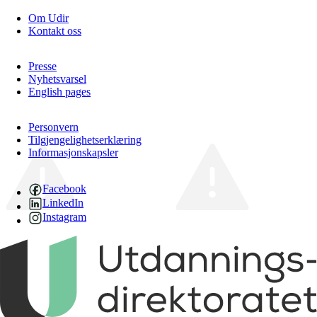
Om Udir
Kontakt oss
Presse
Nyhetsvarsel
English pages
Personvern
Tilgjengelighetserklæring
Informasjonskapsler
Facebook
LinkedIn
Instagram