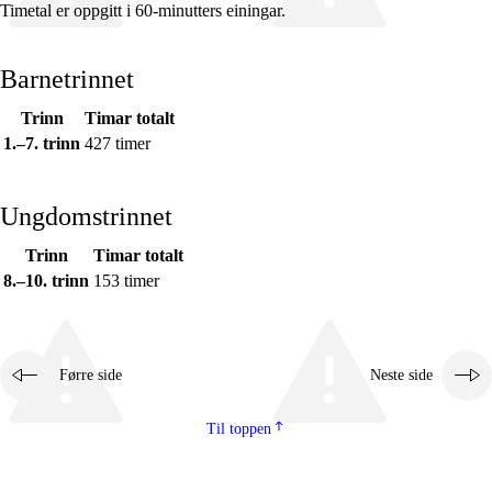
Timetal er oppgitt i 60-minutters einingar.
Barnetrinnet
Trinn
Timar totalt
Fagrelevans og sentrale verdiar
1.–7. trinn
427 timer
Kjerneelement
Tverrfaglege tema
Ungdomstrinnet
Grunnleggjande ferdigheiter
Trinn
Timar totalt
8.–10. trinn
153 timer
Førre side
Neste side
Til toppen