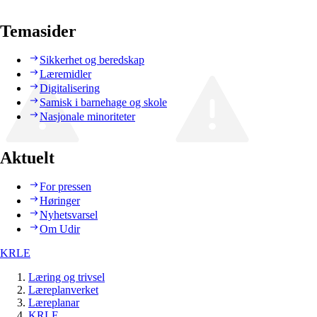
Temasider
Sikkerhet og beredskap
Læremidler
Digitalisering
Samisk i barnehage og skole
Nasjonale minoriteter
Aktuelt
For pressen
Høringer
Nyhetsvarsel
Om Udir
KRLE
Læring og trivsel
Læreplanverket
Læreplanar
KRLE