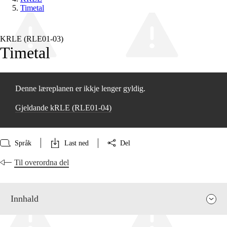
Timetal
KRLE (RLE01‑03)
Timetal
Denne læreplanen er ikkje lenger gyldig.
Gjeldande kRLE (RLE01‑04)
Språk
Last ned
Del
Til overordna del
Innhald