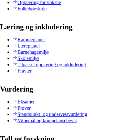
Opplæring for voksne
Folkehøgskole
Læring og inkludering
Rammeplaner
Læreplaner
Barnehagemiljø
Skolemiljø
Tilpasset opplæring og inkludering
Fravær
Vurdering
Eksamen
Prøver
Standpunkt- og underveisvurdering
Vitnemål og kompetansebevis
Tall og forskning