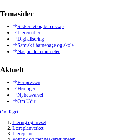
Temasider
Sikkerhet og beredskap
Læremidler
Digitalisering
Samisk i barnehage og skole
Nasjonale minoriteter
Aktuelt
For pressen
Høringer
Nyhetsvarsel
Om Udir
Om faget
Læring og trivsel
Læreplanverket
Læreplaner
Politikk og menneskerettigheter