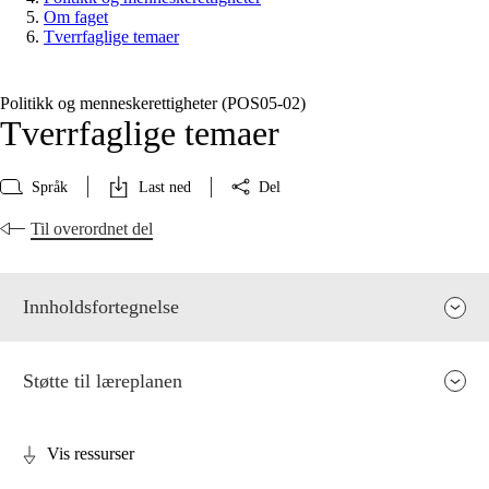
Om faget
Tverrfaglige temaer
Politikk og menneskerettigheter (POS05‑02)
Tverrfaglige temaer
Språk
Last ned
Del
Til overordnet del
Innholdsfortegnelse
Støtte til læreplanen
Vis ressurser
Fagets relevans og sentrale verdier