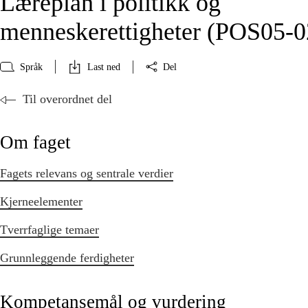
Læreplan i politikk og
menneskerettigheter (POS05‑0
Språk
Last ned
Del
Til overordnet del
Om faget
Fagets relevans og sentrale verdier
Kjerneelementer
Tverrfaglige temaer
Grunnleggende ferdigheter
Kompetansemål og vurdering