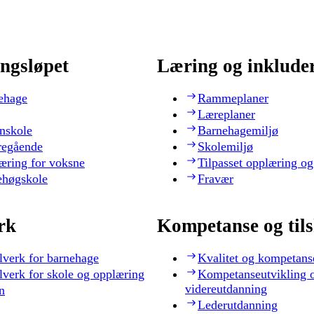
ngsløpet
Læring og inklude
ehage
Rammeplaner
Læreplaner
nskole
Barnehagemiljø
regående
Skolemiljø
æring for voksne
Tilpasset opplæring og
ehøgskole
Fravær
rk
Kompetanse og til
lverk for barnehage
Kvalitet og kompetans
lverk for skole og opplæring
Kompetanseutvikling 
videreutdanning
n
Lederutdanning