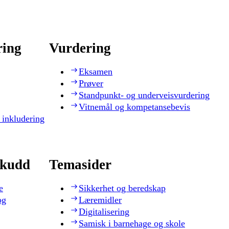
ring
Vurdering
Eksamen
Prøver
Standpunkt- og underveisvurdering
Vitnemål og kompetansebevis
 inkludering
skudd
Temasider
e
Sikkerhet og beredskap
og
Læremidler
Digitalisering
Samisk i barnehage og skole