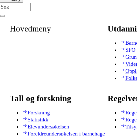
Hovedmeny
Utdanni
Barn
SFO
Grun
Vide
Oppl
Folk
Tall og forskning
Regelve
Forskning
Rege
Statistikk
Rege
Elevundersøkelsen
Tilsy
Foreldreundersøkelsen i barnehage