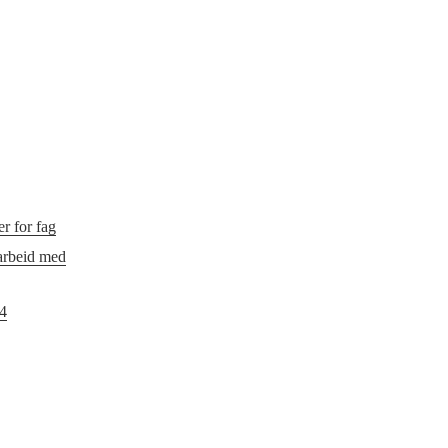
r for fag
 arbeid med
24